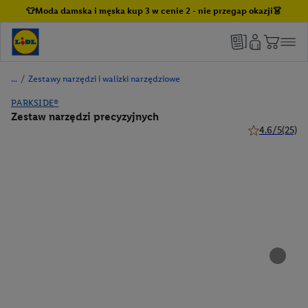
👕Moda damska i męska kup 3 w cenie 2 - nie przegap okazji👗
/
Zestawy narzędzi i walizki narzędziowe
PARKSIDE®
Zestaw narzędzi precyzyjnych
4.6/5
(25)
4.6 z 5 gwiazd