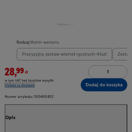
Rodzaj:
Wybór wariantu
Precyzyjny zestaw wierteł ręcznych-41szt
Zestaw
28,99zł
w tym VAT bez kosztów wysyłki
Dodaj do koszyka
Opłata za dostawę
Numer artykułu:
100400852
Opis