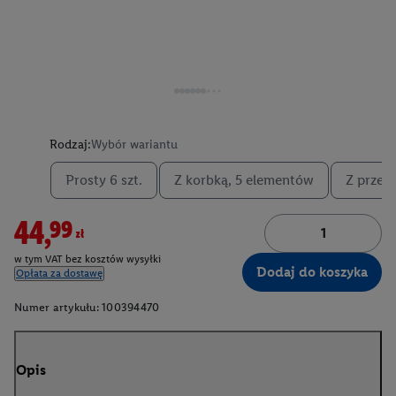
Rodzaj:
Wybór wariantu
Prosty 6 szt.
Z korbką, 5 elementów
Z przeg
44,99zł
w tym VAT bez kosztów wysyłki
Dodaj do koszyka
Opłata za dostawę
Numer artykułu:
100394470
Opis