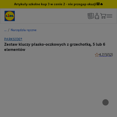
Artykuły szkolne kup 3 w cenie 2 - nie przegap okazji🎒🔥
/
Narzędzia ręczne
PARKSIDE®
Zestaw kluczy płasko-oczkowych z grzechotką, 5 lub 6
elementów
4.7/5
(52)
4.7 z 5 gwiazd