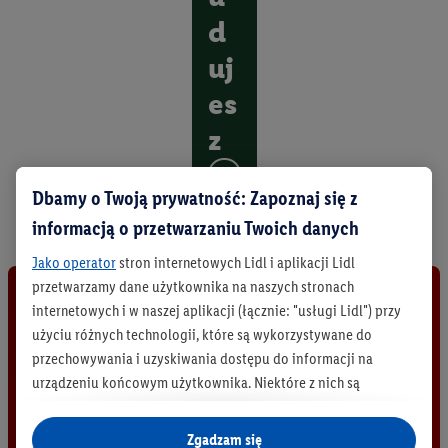
d
uj
es
z
O
Dbamy o Twoją prywatność: Zapoznaj się z
d
k
informacją o przetwarzaniu Twoich danych
r
y
Jako operator
stron internetowych Lidl i aplikacji Lidl
j
przetwarzamy dane użytkownika na naszych stronach
w
internetowych i w naszej aplikacji (łącznie: "usługi Lidl") przy
s
użyciu różnych technologii, które są wykorzystywane do
z
przechowywania i uzyskiwania dostępu do informacji na
y
s
urządzeniu końcowym użytkownika. Niektóre z nich są
t
technicznie niezbędne, natomiast pozostałe wykorzystywane
k
są za zgodą użytkownika - również przez partnerów (
w tym
Zgadzam się
i