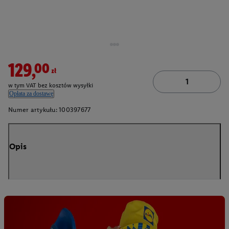
129,00zł
w tym VAT bez kosztów wysyłki
Opłata za dostawę
Numer artykułu:
100397677
Opis