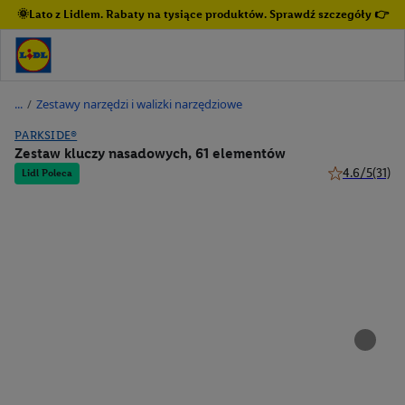
🌞Lato z Lidlem. Rabaty na tysiące produktów. Sprawdź szczegóły 👉
/
Zestawy narzędzi i walizki narzędziowe
PARKSIDE®
Zestaw kluczy nasadowych, 61 elementów
4.6/5
(31)
Lidl Poleca
4.6 z 5 gwiazd