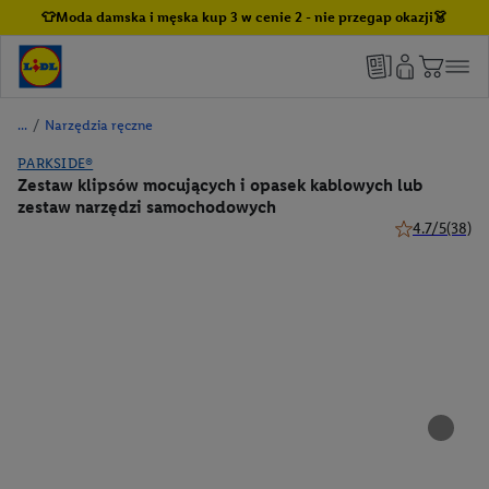
👕Moda damska i męska kup 3 w cenie 2 - nie przegap okazji👗
/
Narzędzia ręczne
PARKSIDE®
Zestaw klipsów mocujących i opasek kablowych lub
zestaw narzędzi samochodowych
4.7/5
(38)
4.7 z 5 gwiazd