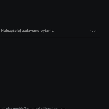
e z jednym z wyżej
), który możemy
aby rozpoznać
reklamy. W tym celu
y przetwarzać adres e-
Najczęściej zadawane pytania
 z technologii Utiq w
ego adresu IP. Jeśli
rzy użyciu adresu IP i
n zostanie
o z usług Lidl. W
w usługach
my. Zgodę na
 ochrony
danych Utiq
i do celów marketingu
ji można znaleźć w
olityka cookie
Zarządzaj plikami cookie