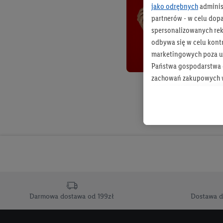
jako odrębnych
adminis
partnerów - w celu dop
spersonalizowanych rekl
odbywa się w celu kont
marketingowych poza u
Państwa gospodarstwa d
zachowań zakupowych w
zakupowych w usługach
statystyki kampanii re
Tworzenie spersonalizo
usług. Obejmuje to łącz
informacji z konta klien
urządzenia końcowe i u
końcowych w celu tworz
przetwarzanie odbywa s
Darmowa dostawa od 199zł
Dostawa d
opracowywania ofert or
Jeśli użytkownik wyrazi