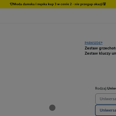
👕Moda damska i męska kup 3 w cenie 2 - nie przegap okazji👗
PARKSIDE®
Zestaw grzechot
Zestaw kluczy u
Rodzaj:
Uniwe
Uniwersa
Uniwersa