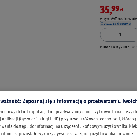
35,99zł
w tym VAT bez kosztów
Opłata za dostawę
Numer artykułu:
100
watność: Zapoznaj się z informacją o przetwarzaniu Twoi
ernetowych Lidl i aplikacji Lidl przetwarzamy dane użytkownika na naszyc
 aplikacji (łącznie: "usługi Lidl") przy użyciu różnych technologii, które
iwania dostępu do informacji na urządzeniu końcowym użytkownika. Niekt
 natomiast pozostałe wykorzystywane są za zgodą użytkownika - również p
Bądź na bieżą