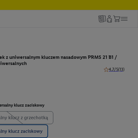
ek z uniwersalnym kluczem nasadowym PRMS 21 B1 /
niwersalnych
4.7/5
(13)
4.7 z 5 gwiazdek (
rsalny klucz zaciskowy
lny klucz z grzechotką
lny klucz zaciskowy