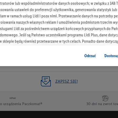
tratorów lub współadministratorów danych osobowych; w związku z IAB T
Otrzymuj newsletter Lidla
asowania ustawień do preferencji użytkownika, generowania statystyk lu
am w ramach usług Lidl i poza nimi. Przetwarzanie danych na potrzeby pe
rolowania naszych własnych reklam i umożliwienia podmiotom trzecim wyś
Zapisz się!
sługami Lidl za pośrednictwem urządzeń końcowych przypisanych do Pań
omowego. Jeśli są Państwo uczestnikami programu Lidl Plus, dane dotyc
 sklepie będą również przetwarzane w tych celach. Ponadto dane dotycz
 Lidl zostaną udostępnione jednemu z wyżej wymienionych partnerów, ab
klamowych swoich klientów
jako niezależny administrator danych
.
Odrzuć
Dostosu
wanych reklam opiera się na generowaniu profili, które są również wzboga
enie danych (np. dotyczących korzystania z usług Lidl, zachowań zakupow
ta - np. wieku lub płci - a także dokładnych danych dotyczących lokalizacji
ZAPISZ SIĘ!
sługi Lidl, w tym przechowywanie lub uzyskiwanie dostępu do informacji 
enia grup docelowych (tzw. segmentów). W związku z personalizacją treś
ię również w celu pomiaru wydajności/skuteczności reklamy, badania gr
o urządzenia Paczkomat®
30 dni na zwrot to
az zapewnienia bezpieczeństwa technicznego i optymalizacji wyświetlania
 zgodę w tym miejscu, a następnie utworzy konto Lidl Plus lub zaloguje się