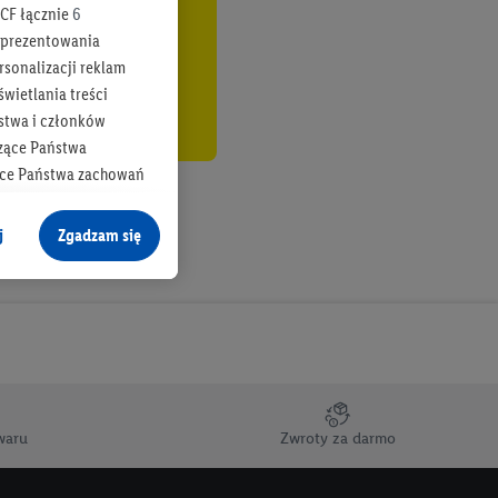
CF łącznie
6
b prezentowania
rsonalizacji reklam
wietlania treści
stwa i członków
zące Państwa
ące Państwa zachowań
y mógł on analizować
j
Zgadzam się
cane o dane z innych
ych w usługach Lidl,
), również przez różne
na urządzeniach
ci marketingowych,
up docelowych,
waru
Zwroty za darmo
 konkretnych treści.
 na istniejące konto