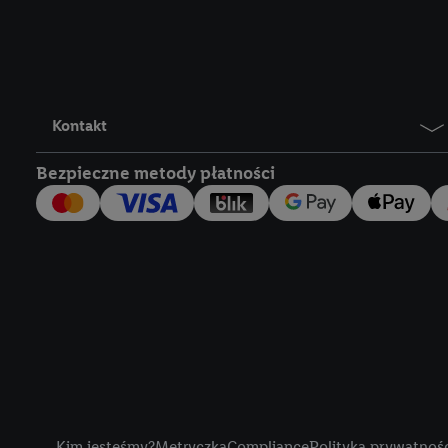
Lidl Plus, możemy równ
wymienionych partnerów
następnie wykorzystać 
użytkownika w usługach
my i jeden z innych pa
Kontakt
mail użytkownika w pos
Bezpieczne metody płatności
Użytkownik upoważnia r
usługach Lidl. Utiq naj
tak, Utiq udostępni adre
numeru referencyjnego 
wykorzystany do rozpozn
szczególności technol
obsługiwanych przez po
korzystanie z technol
("consenthub")
lub popr
cyfrowego" w opcjach ro
Title
polityce prywatności U
Kim jesteśmy?
Metryczka
Compliance
Polityka prywatnoś