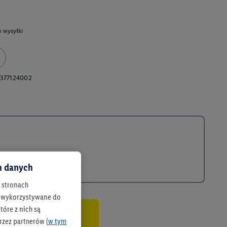
 wysyłki
377124002
ch danych
h stronach
 są wykorzystywane do
óre z nich są
rzez partnerów (
w tym
co