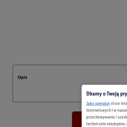
Opis
Dbamy o Twoją pry
Jako operator
stron int
internetowych i w naszej
przechowywania i uzysk
technicznie niezbędne,