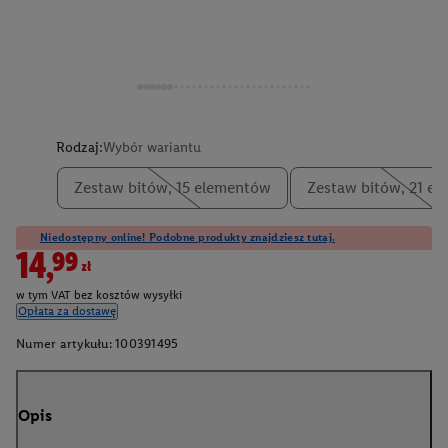
Rodzaj:
Wybór wariantu
Zestaw bitów, 15 elementów
Zestaw bitów, 21 e
Niedostępny online! Podobne produkty znajdziesz tutaj.
14,99zł
w tym VAT bez kosztów wysyłki
Opłata za dostawę
Numer artykułu:
100391495
Opis