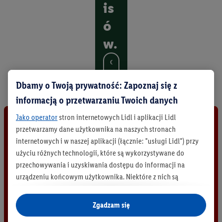
is
ó
w.
O
d
k
Dbamy o Twoją prywatność: Zapoznaj się z
r
informacją o przetwarzaniu Twoich danych
y
j
Jako operator
stron internetowych Lidl i aplikacji Lidl
w
przetwarzamy dane użytkownika na naszych stronach
s
internetowych i w naszej aplikacji (łącznie: "usługi Lidl") przy
z
y
użyciu różnych technologii, które są wykorzystywane do
s
przechowywania i uzyskiwania dostępu do informacji na
t
urządzeniu końcowym użytkownika. Niektóre z nich są
k
technicznie niezbędne, natomiast pozostałe wykorzystywane
i
są za zgodą użytkownika - również przez partnerów (
w tym
e
Zgadzam się
p
jako odrębnych
administratorów lub współadministratorów
r