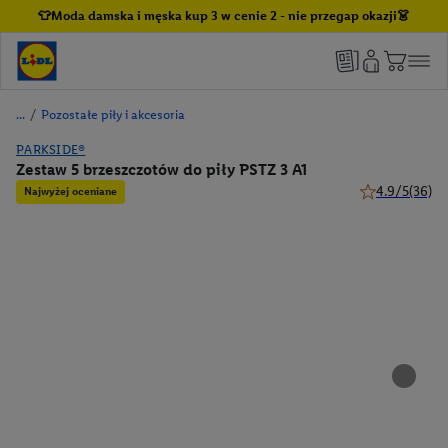
👕Moda damska i męska kup 3 w cenie 2 - nie przegap okazji👗
/
Pozostałe piły i akcesoria
PARKSIDE®
Zestaw 5 brzeszczotów do piły PSTZ 3 A1
4.9/5
(36)
Najwyżej oceniane
4.9 z 5 gwiazd