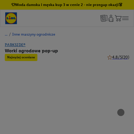
👕Moda damska i męska kup 3 w cenie 2 - nie przegap okazji👗
/
Inne maszyny ogrodnicze
PARKSIDE®
Worki ogrodowe pop-up
4.8/5
(20)
Najwyżej oceniane
4.8 z 5 gwiazd