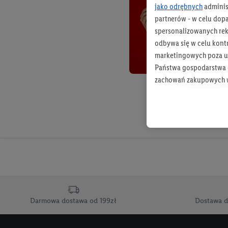
jako odrębnych
adminis
partnerów - w celu dop
spersonalizowanych rekl
odbywa się w celu kont
marketingowych poza u
Państwa gospodarstwa d
zachowań zakupowych w
zakupowych w usługach
statystyki kampanii re
Tworzenie spersonalizo
usług. Obejmuje to łącz
informacji z konta klien
urządzenia końcowe i u
końcowych w celu tworz
przetwarzanie odbywa s
Darmowa dostawa od 199zł
Dostawa d
opracowywania ofert or
Jeśli użytkownik wyrazi