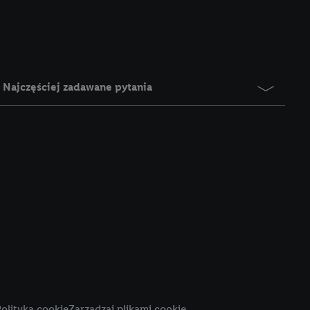
e z jednym z wyżej
), który możemy
aby rozpoznać
reklamy. W tym celu
y przetwarzać adres e-
Najczęściej zadawane pytania
 z technologii Utiq w
ego adresu IP. Jeśli
rzy użyciu adresu IP i
n zostanie
o z usług Lidl. W
w usługach
my. Zgodę na
 ochrony
danych Utiq
i do celów marketingu
ji można znaleźć w
olityka cookie
Zarządzaj plikami cookie