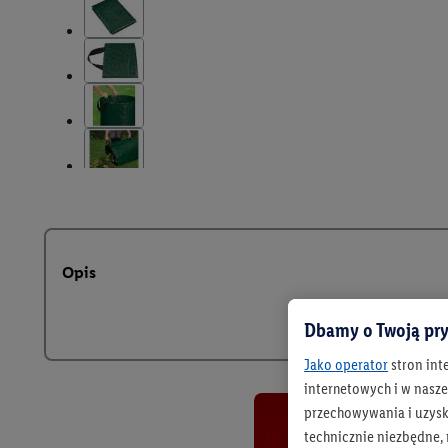
Opis
Dbamy o Twoją pry
Jako operator
stron int
internetowych i w naszej
przechowywania i uzysk
technicznie niezbędne,