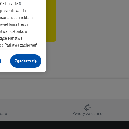
CF łącznie
6
b prezentowania
rsonalizacji reklam
wietlania treści
stwa i członków
zące Państwa
ące Państwa zachowań
y mógł on analizować
j
Zgadzam się
cane o dane z innych
ych w usługach Lidl,
), również przez różne
na urządzeniach
ci marketingowych,
up docelowych,
waru
Zwroty za darmo
 konkretnych treści.
 na istniejące konto