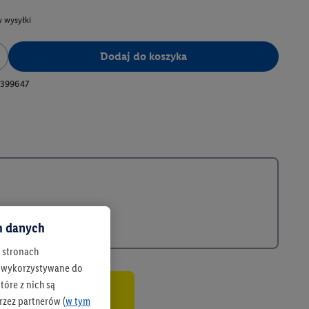
 wysyłki
Dodaj do koszyka
399647
ch danych
h stronach
 są wykorzystywane do
óre z nich są
rzez partnerów (
w tym
co