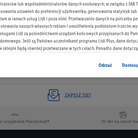
tratorów lub współadministratorów danych osobowych; w związku z IAB T
Otrzymuj newsletter Lidla
asowania ustawień do preferencji użytkownika, generowania statystyk lu
am w ramach usług Lidl i poza nimi. Przetwarzanie danych na potrzeby pe
rolowania naszych własnych reklam i umożliwienia podmiotom trzecim wyś
Zapisz się!
sługami Lidl za pośrednictwem urządzeń końcowych przypisanych do Pań
omowego. Jeśli są Państwo uczestnikami programu Lidl Plus, dane dotyc
 sklepie będą również przetwarzane w tych celach. Ponadto dane dotycz
 Lidl zostaną udostępnione jednemu z wyżej wymienionych partnerów, ab
klamowych swoich klientów
jako niezależny administrator danych
.
Odrzuć
Dostosu
wanych reklam opiera się na generowaniu profili, które są również wzboga
enie danych (np. dotyczących korzystania z usług Lidl, zachowań zakupow
ta - np. wieku lub płci - a także dokładnych danych dotyczących lokalizacji
ZAPISZ SIĘ!
sługi Lidl, w tym przechowywanie lub uzyskiwanie dostępu do informacji 
enia grup docelowych (tzw. segmentów). W związku z personalizacją treś
ię również w celu pomiaru wydajności/skuteczności reklamy, badania gr
o urządzenia Paczkomat®
30 dni na zwrot to
az zapewnienia bezpieczeństwa technicznego i optymalizacji wyświetlania
 zgodę w tym miejscu, a następnie utworzy konto Lidl Plus lub zaloguje się