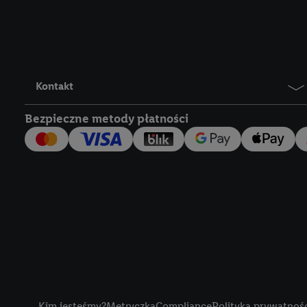
Lidl Plus, możemy równ
wymienionych partnerów
następnie wykorzystać 
użytkownika w usługach
my i jeden z innych pa
Kontakt
mail użytkownika w pos
Bezpieczne metody płatności
Użytkownik upoważnia r
usługach Lidl. Utiq naj
tak, Utiq udostępni adre
numeru referencyjnego 
wykorzystany do rozpozn
szczególności technol
obsługiwanych przez po
korzystanie z technol
("consenthub")
lub popr
cyfrowego" w opcjach ro
Title
polityce prywatności U
Kim jesteśmy?
Metryczka
Compliance
Polityka prywatnoś