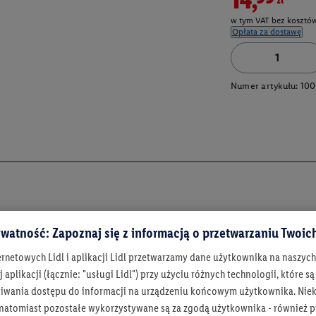
w tym VAT bez kosztów
Opłata za dostawę
Numer artykułu:
100
watność: Zapoznaj się z informacją o przetwarzaniu Twoi
ernetowych Lidl i aplikacji Lidl przetwarzamy dane użytkownika na naszyc
 aplikacji (łącznie: "usługi Lidl") przy użyciu różnych technologii, które
iwania dostępu do informacji na urządzeniu końcowym użytkownika. Niekt
 natomiast pozostałe wykorzystywane są za zgodą użytkownika - również p
Bądź na bieżą