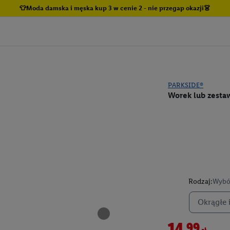
👕Moda damska i męska kup 3 w cenie 2 - nie przegap okazji👗
PARKSIDE®
Worek lub zest
Rodzaj:
Wybó
Okrągłe i
14,99zł