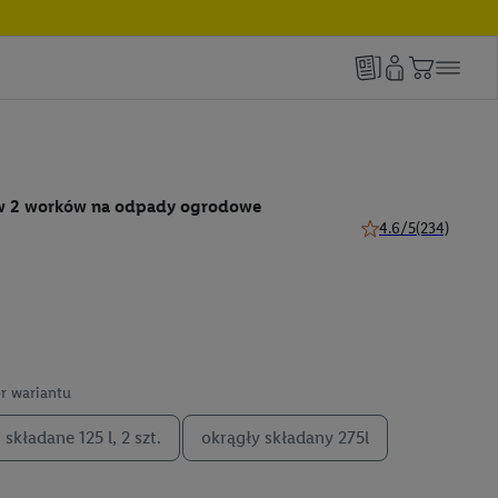
aw 2 worków na odpady ogrodowe
4.6/5
(234)
4.6 z 5 gwiazdek (23
r wariantu
 składane 125 l, 2 szt.
okrągły składany 275l