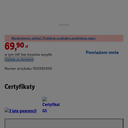
Niedostępny online! Podobne produkty znajdziesz tutaj.
69,90zł
Powiadom mnie
w tym VAT bez kosztów wysyłki
Opłata za dostawę
Numer artykułu:
100392050
Certyfikaty