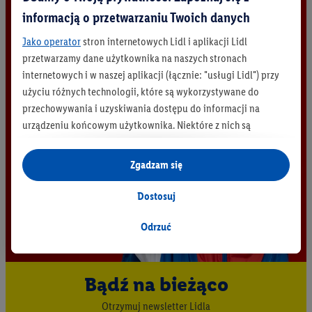
informacją o przetwarzaniu Twoich danych
Jako operator
stron internetowych Lidl i aplikacji Lidl
przetwarzamy dane użytkownika na naszych stronach
internetowych i w naszej aplikacji (łącznie: "usługi Lidl") przy
użyciu różnych technologii, które są wykorzystywane do
przechowywania i uzyskiwania dostępu do informacji na
urządzeniu końcowym użytkownika. Niektóre z nich są
technicznie niezbędne, natomiast pozostałe wykorzystywane
są za zgodą użytkownika - również przez partnerów (
w tym
Zgadzam się
jako odrębnych
administratorów lub współadministratorów
danych osobowych; w związku z IAB TCF łącznie
6
partnerów -
Dostosuj
w celu dopasowania ustawień do preferencji użytkownika,
generowania statystyk lub prezentowania
Odrzuć
spersonalizowanych reklam w ramach usług Lidl i poza nimi.
Przetwarzanie danych na potrzeby personalizacji reklam
odbywa się w celu kontrolowania naszych własnych reklam i
Bądź na bieżąco
umożliwienia podmiotom trzecim wyświetlania treści
Otrzymuj newsletter Lidla
marketingowych poza usługami Lidl za pośrednictwem