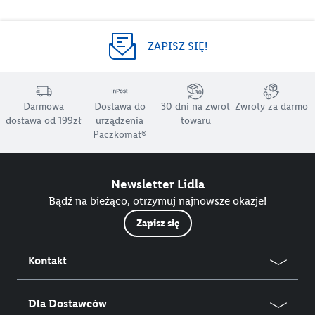
ZAPISZ SIĘ!
Darmowa
Dostawa do
30 dni na zwrot
Zwroty za darmo
dostawa od 199zł
urządzenia
towaru
Paczkomat®
Newsletter Lidla
Bądź na bieżąco, otrzymuj najnowsze okazje!
Zapisz się
Kontakt
Dla Dostawców