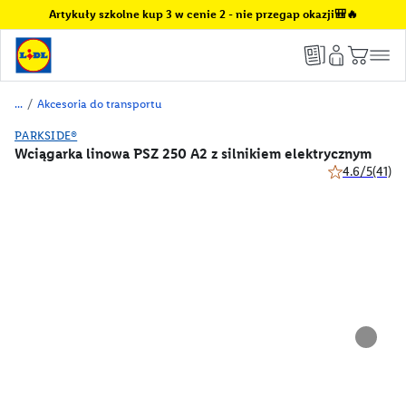
Artykuły szkolne kup 3 w cenie 2 - nie przegap okazji🎒🔥
/
Akcesoria do transportu
PARKSIDE®
Wciągarka linowa PSZ 250 A2 z silnikiem elektrycznym
4.6/5
(41)
4.6 z 5 gwiazd