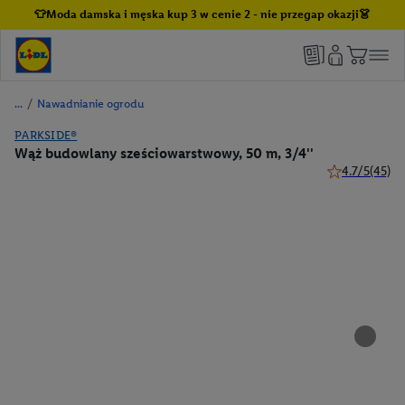
👕Moda damska i męska kup 3 w cenie 2 - nie przegap okazji👗
/
Nawadnianie ogrodu
PARKSIDE®
Wąż budowlany sześciowarstwowy, 50 m, 3/4''
4.7/5
(45)
4.7 z 5 gwiazd