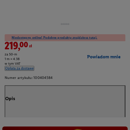
Niedostępny online! Podobne produkty znajdziesz tutaj.
219,00zł
za 50-m
Powiadom mnie
1 m = 4.38
w tym VAT
Opłata za dostawę
Numer artykułu:
100404584
Opis