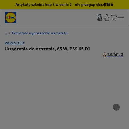
Artykuły szkolne kup 3 w cenie 2 - nie przegap okazji🎒🔥
/
Pozostałe wyposażenie warsztatu
PARKSIDE®
Urządzenie do ostrzenia, 65 W, PSS 65 D1
3.8/5
(120)
3.8 z 5 gwiazde