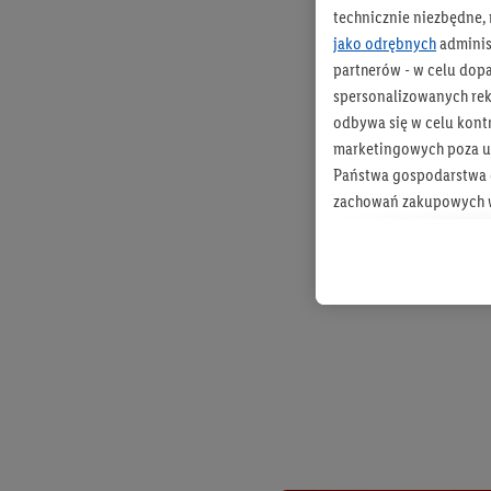
technicznie niezbędne,
jako odrębnych
adminis
partnerów - w celu dop
spersonalizowanych rekl
odbywa się w celu kont
marketingowych poza u
Państwa gospodarstwa d
zachowań zakupowych w
zakupowych w usługach
statystyki kampanii re
Tworzenie spersonalizo
usług. Obejmuje to łącz
informacji z konta klien
urządzenia końcowe i u
końcowych w celu tworz
przetwarzanie odbywa s
opracowywania ofert or