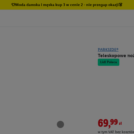
👕Moda damska i męska kup 3 w cenie 2 - nie przegap okazji👗
PARKSIDE®
Teleskopowe no
Lidl Poleca
69,99zł
w tym VAT bez kosztów