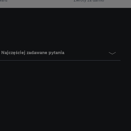
waru
Zwroty za darmo
gie. Klikając
ych celach, w tym na
wania danych i prawo
ityce prywatności
.
na poszczególne cele
żej w formie słów
Najczęściej zadawane pytania
dostarczanie i
urządzeń, identyfikacja
amowych za
u cyfrowego i:
styk lub łączenia
stanie ograniczonych
profili na potrzeby