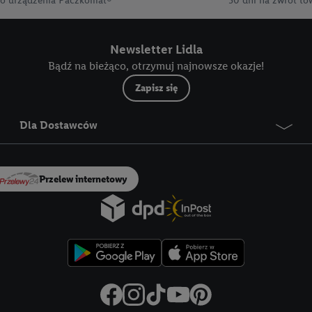
o urządzenia Paczkomat®
30 dni na zwrot to
tiq
.
Odrzuć" powoduje, że aktywne są wyłącznie technicznie niezbędne technolo
Newsletter Lidla
nik wyraża zgodę na przetwarzanie danych we wszystkich wyżej wymienion
Bądź na bieżąco, otrzymuj najnowsze okazje!
mi wymienionymi partnerami. Dalsze informacje, w tym okresy przechowy
owolnym momencie ze skutkiem na przyszłość, można znaleźć w naszej
pol
Zapisz się
stratorów można znaleźć
tutaj
. W sekcji "Dostosuj" możesz wyrazić zgodę 
az dla partnerów ; dotyczy to również celów i funkcji wymienionych poni
Dla Dostawców
e korzystania z IAB TCF do celów reklamowych i pomiaru wydajności:
stwa, zapobieganie i wykrywanie oszustw oraz rozwiązywanie problemów, 
Przelew internetowy
eści, synchronizacja i łączenie danych z różnych źródeł, łączenie różnych 
automatycznie przesyłanych informacji, mierzenie sukcesu kampanii rekl
 wykorzystanie opartej na telekomunikacji technologii Utiq do marketing
nych danych lokalizacyjnych, analiza grup docelowych na podstawie staty
ł, opracowywanie i ulepszanie ofert, pomiar skuteczności reklam, wykorzy
m, wykorzystanie profili do doboru spersonalizowanych reklam, tworzenie 
 przechowywanie lub dostęp do informacji na urządzeniu końcowym.