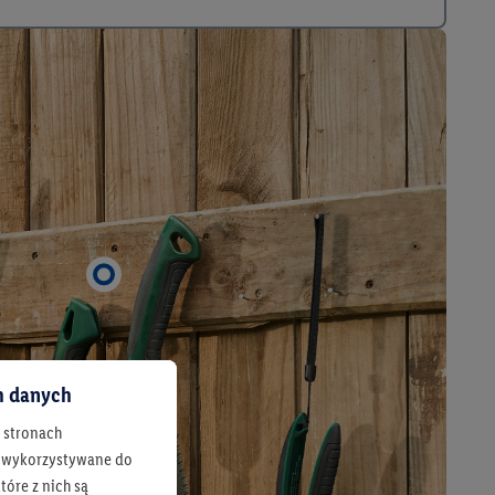
ch danych
h stronach
 są wykorzystywane do
óre z nich są