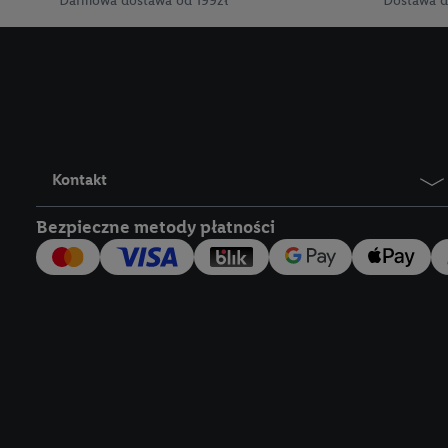
Darmowa dostawa od 199zł
Dostawa d
polityce prywatności U
Kliknięcie w przycisk "
"Zgadzam się", użytkow
współpracę ze wszystki
do cofnięcia zgody w d
Informacje dot. Admini
wykorzystania danych or
Kontakt
kluczowych w kontekści
Bezpieczne metody płatności
Zapewnienie bezpieczeń
wyświetlanie reklam i tr
urządzeń na podstawie 
pośrednictwem TTD oraz
wykorzystywanie dokład
danych z różnych źróde
danych do wyboru rekla
personalizacji reklam,