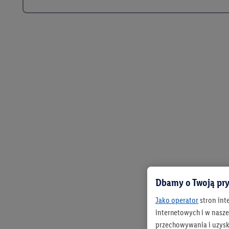
Dbamy o Twoją pry
Jako operator
stron int
internetowych i w naszej
przechowywania i uzysk