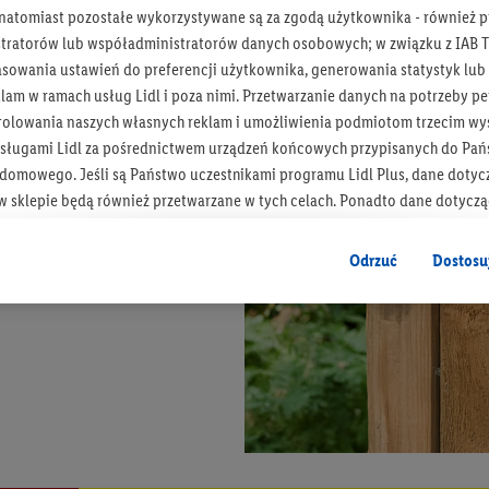
 natomiast pozostałe wykorzystywane są za zgodą użytkownika - również p
tratorów lub współadministratorów danych osobowych; w związku z IAB T
asowania ustawień do preferencji użytkownika, generowania statystyk lu
am w ramach usług Lidl i poza nimi. Przetwarzanie danych na potrzeby pe
rolowania naszych własnych reklam i umożliwienia podmiotom trzecim wyś
sługami Lidl za pośrednictwem urządzeń końcowych przypisanych do Pań
omowego. Jeśli są Państwo uczestnikami programu Lidl Plus, dane dotyc
 sklepie będą również przetwarzane w tych celach. Ponadto dane dotycz
 Lidl zostaną udostępnione jednemu z wyżej wymienionych partnerów, ab
klamowych swoich klientów
jako niezależny administrator danych
.
Odrzuć
Dostosu
wanych reklam opiera się na generowaniu profili, które są również wzboga
enie danych (np. dotyczących korzystania z usług Lidl, zachowań zakupow
ta - np. wieku lub płci - a także dokładnych danych dotyczących lokalizacji
sługi Lidl, w tym przechowywanie lub uzyskiwanie dostępu do informacji 
enia grup docelowych (tzw. segmentów). W związku z personalizacją treś
ię również w celu pomiaru wydajności/skuteczności reklamy, badania gr
az zapewnienia bezpieczeństwa technicznego i optymalizacji wyświetlania