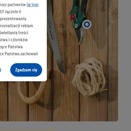
rzez partnerów (
w tym
CF łącznie
6
b prezentowania
rsonalizacji reklam
wietlania treści
stwa i członków
zące Państwa
ące Państwa zachowań
y mógł on analizować
j
Zgadzam się
cane o dane z innych
ych w usługach Lidl,
), również przez różne
na urządzeniach
ci marketingowych,
up docelowych,
 konkretnych treści.