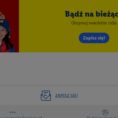
 zgodę w tym miejscu, a następnie utworzy konto Lidl Plus lub zaloguje się
Bądź na bieżą
ież użyć podanego tam adresu e-mail jako współadministratorzy - wspólni
 w celu utworzenia specjalnego identyfikatora internetowego (tzw. EUID
Otrzymuj newsletter Lidla
w podobny sposób jak poniżej opisany identyfikator Utiq SA/NV ("Utiq"), 
 świadczonych przez podmioty trzecie i wyświetlać mu spersonalizowane 
Zapisz się!
rtnerów wymienionych powyżej będziemy również jako współadministratorz
taci zahashowanej.
ównież firmę Utiq oraz operatora sieci
telekomunikacyjnej
do korzystania
pierw sprawdzi, czy technologia jest dostępna dla użytkownika przy użyciu j
s IP użytkownika operatorowi sieci, który utworzy identyfikator dla Utiq p
konta klienta, takiego jak numer telefonu komórkowego. Identyfikator te
ania użytkownika i zebrania informacji o sposobie korzystania przez nieg
ogia ta może być również wykorzystywana do rozpoznawania użytkownika 
dmioty trzecie, abyśmy mogli wyświetlać mu tam spersonalizowane rekla
ZAPISZ SIĘ!
ogii Utiq można wycofać w dowolnym momencie za pośrednictwem portalu
zez "Dostosuj"/"Korzystanie z technologii Utiq opartej na telekomunikacj
zwijanych poniżej (wyłącznie w odniesieniu usług Lidl). Więcej informac