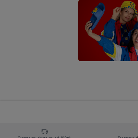
Jeśli użytkownik wyrazi
Lidl Plus, możemy równ
wymienionych partnerów
następnie wykorzystać 
użytkownika w usługach
my i jeden z innych pa
mail użytkownika w pos
Użytkownik upoważnia r
usługach Lidl. Utiq naj
tak, Utiq udostępni adre
numeru referencyjnego 
wykorzystany do rozpozn
szczególności technol
obsługiwanych przez po
korzystanie z technol
("consenthub")
lub popr
cyfrowego" w opcjach ro