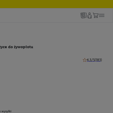
życe do żywopłotu
4.3/5
(183)
4.3 z 5 gwiazdek (18
 wysyłki