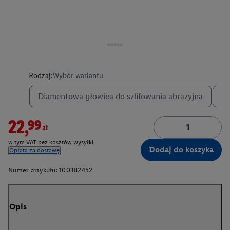
Rodzaj:
Wybór wariantu
Diamentowa głowica do szlifowania abrazyjna
Dw
22,99zł
w tym VAT bez kosztów wysyłki
Dodaj do koszyka
Opłata za dostawę
Numer artykułu:
100382452
Opis