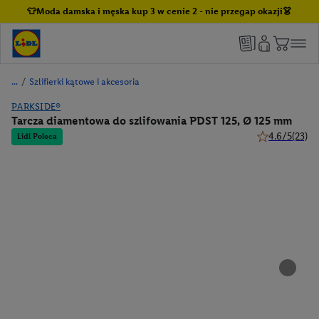
👕Moda damska i męska kup 3 w cenie 2 - nie przegap okazji👗
/
Szlifierki kątowe i akcesoria
PARKSIDE®
Tarcza diamentowa do szlifowania PDST 125, Ø 125 mm
4.6/5
(23)
Lidl Poleca
4.6 z 5 gwiazd