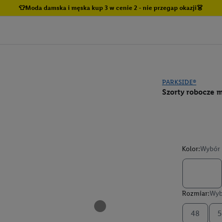
👕Moda damska i męska kup 3 w cenie 2 - nie przegap okazji👗
PARKSIDE®
Szorty robocze 
Kolor:
Wybór 
Rozmiar:
Wyb
48
5