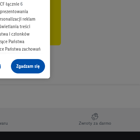
CF łącznie
6
b prezentowania
rsonalizacji reklam
wietlania treści
stwa i członków
zące Państwa
ące Państwa zachowań
y mógł on analizować
j
Zgadzam się
cane o dane z innych
ych w usługach Lidl,
), również przez różne
na urządzeniach
ci marketingowych,
up docelowych,
waru
Zwroty za darmo
 konkretnych treści.
 na istniejące konto