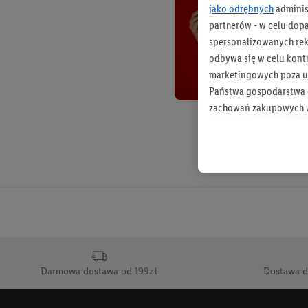
jako odrębnych
adminis
partnerów - w celu dop
spersonalizowanych rekl
odbywa się w celu kont
marketingowych poza u
Państwa gospodarstwa d
zachowań zakupowych w
zakupowych w usługach
statystyki kampanii re
Tworzenie spersonalizo
usług. Obejmuje to łącz
informacji z konta klien
urządzenia końcowe i u
końcowych w celu tworz
przetwarzanie odbywa s
Darmowa dostawa od 199zł
Dostawa d
opracowywania ofert or
Jeśli użytkownik wyrazi