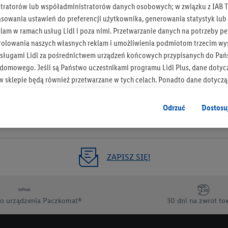
tratorów lub współadministratorów danych osobowych; w związku z IAB T
Otrzymuj newsletter Lidla
asowania ustawień do preferencji użytkownika, generowania statystyk lu
am w ramach usług Lidl i poza nimi. Przetwarzanie danych na potrzeby pe
rolowania naszych własnych reklam i umożliwienia podmiotom trzecim wyś
Zapisz się!
sługami Lidl za pośrednictwem urządzeń końcowych przypisanych do Pań
omowego. Jeśli są Państwo uczestnikami programu Lidl Plus, dane dotyc
 sklepie będą również przetwarzane w tych celach. Ponadto dane dotycz
 Lidl zostaną udostępnione jednemu z wyżej wymienionych partnerów, ab
klamowych swoich klientów
jako niezależny administrator danych
.
Odrzuć
Dostosu
wanych reklam opiera się na generowaniu profili, które są również wzboga
enie danych (np. dotyczących korzystania z usług Lidl, zachowań zakupow
ta - np. wieku lub płci - a także dokładnych danych dotyczących lokalizacji
ZAPISZ SIĘ!
sługi Lidl, w tym przechowywanie lub uzyskiwanie dostępu do informacji 
enia grup docelowych (tzw. segmentów). W związku z personalizacją treś
ię również w celu pomiaru wydajności/skuteczności reklamy, badania gr
o urządzenia Paczkomat®
30 dni na zwrot to
az zapewnienia bezpieczeństwa technicznego i optymalizacji wyświetlania
 zgodę w tym miejscu, a następnie utworzy konto Lidl Plus lub zaloguje się