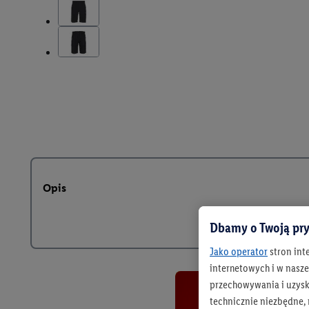
Opis
Dbamy o Twoją pry
Jako operator
stron int
internetowych i w naszej
przechowywania i uzysk
technicznie niezbędne,