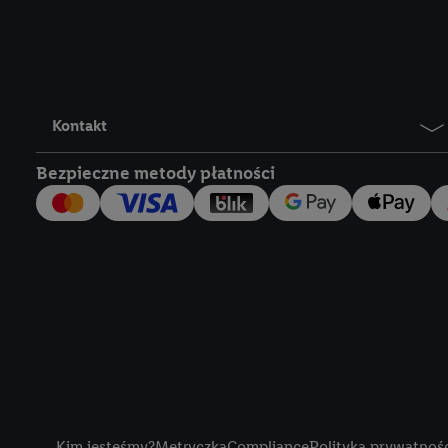
Lidl Plus, możemy równ
wymienionych partnerów
następnie wykorzystać 
użytkownika w usługach
my i jeden z innych pa
Kontakt
mail użytkownika w pos
Bezpieczne metody płatności
Użytkownik upoważnia r
usługach Lidl. Utiq naj
tak, Utiq udostępni adre
numeru referencyjnego 
wykorzystany do rozpozn
szczególności technol
obsługiwanych przez po
korzystanie z technol
("consenthub")
lub popr
cyfrowego" w opcjach ro
Title
polityce prywatności U
Kim jesteśmy?
Metryczka
Compliance
Polityka prywatnoś