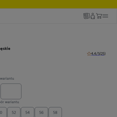
męskie
4.4/5
(25)
4.4 z 5 gwiazdek (2
wariantu
ór wariantu
0
52
54
56
58