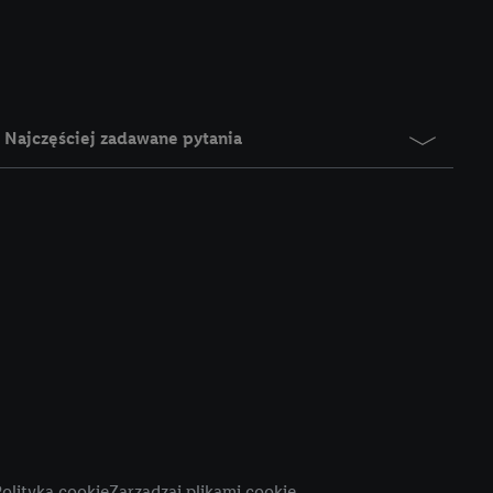
e z jednym z wyżej
), który możemy
aby rozpoznać
reklamy. W tym celu
y przetwarzać adres e-
Najczęściej zadawane pytania
 z technologii Utiq w
ego adresu IP. Jeśli
rzy użyciu adresu IP i
n zostanie
o z usług Lidl. W
w usługach
my. Zgodę na
 ochrony
danych Utiq
i do celów marketingu
ji można znaleźć w
olityka cookie
Zarządzaj plikami cookie