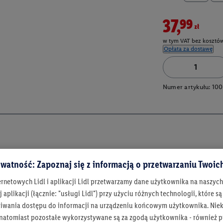
37,99zł
w tym VAT bez kosztów
Opłata za dostawę
Numer artykułu:
100
watność: Zapoznaj się z informacją o przetwarzaniu Twoi
ernetowych Lidl i aplikacji Lidl przetwarzamy dane użytkownika na naszyc
 aplikacji (łącznie: "usługi Lidl") przy użyciu różnych technologii, które
iwania dostępu do informacji na urządzeniu końcowym użytkownika. Niekt
 natomiast pozostałe wykorzystywane są za zgodą użytkownika - również p
Bądź na bieżą