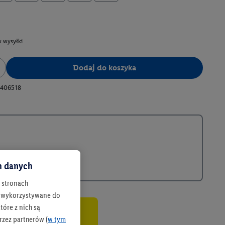
 wysyłki
Dodaj do koszyka
406518
ch danych
h stronach
 są wykorzystywane do
óre z nich są
rzez partnerów (
w tym
co