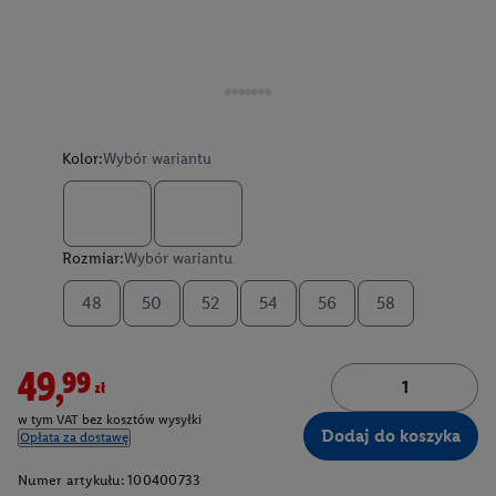
Kolor:
Wybór wariantu
Rozmiar:
Wybór wariantu
48
50
52
54
56
58
49,99zł
w tym VAT bez kosztów wysyłki
Dodaj do koszyka
Opłata za dostawę
Numer artykułu:
100400733