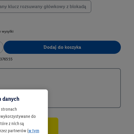
ny klucz rozsuwany główkowy z blokadą
 wysyłki
Dodaj do koszyka
376555
ch danych
h stronach
 są wykorzystywane do
óre z nich są
rzez partnerów (
w tym
co