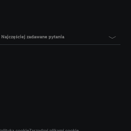
e z jednym z wyżej
), który możemy
aby rozpoznać
reklamy. W tym celu
y przetwarzać adres e-
Najczęściej zadawane pytania
 z technologii Utiq w
ego adresu IP. Jeśli
rzy użyciu adresu IP i
n zostanie
o z usług Lidl. W
w usługach
my. Zgodę na
 ochrony
danych Utiq
i do celów marketingu
ji można znaleźć w
olityka cookie
Zarządzaj plikami cookie