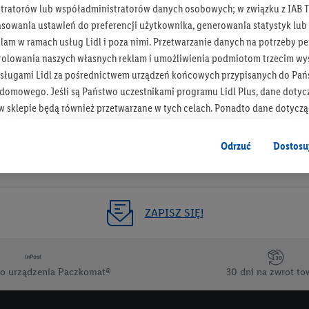
tratorów lub współadministratorów danych osobowych; w związku z IAB T
Otrzymuj newsletter Lidla
asowania ustawień do preferencji użytkownika, generowania statystyk lu
am w ramach usług Lidl i poza nimi. Przetwarzanie danych na potrzeby pe
rolowania naszych własnych reklam i umożliwienia podmiotom trzecim wyś
Zapisz się!
sługami Lidl za pośrednictwem urządzeń końcowych przypisanych do Pań
omowego. Jeśli są Państwo uczestnikami programu Lidl Plus, dane dotyc
 sklepie będą również przetwarzane w tych celach. Ponadto dane dotycz
 Lidl zostaną udostępnione jednemu z wyżej wymienionych partnerów, ab
klamowych swoich klientów
jako niezależny administrator danych
.
Odrzuć
Dostosu
wanych reklam opiera się na generowaniu profili, które są również wzboga
enie danych (np. dotyczących korzystania z usług Lidl, zachowań zakupow
ta - np. wieku lub płci - a także dokładnych danych dotyczących lokalizacji
ZAPISZ SIĘ!
sługi Lidl, w tym przechowywanie lub uzyskiwanie dostępu do informacji 
enia grup docelowych (tzw. segmentów). W związku z personalizacją treś
ię również w celu pomiaru wydajności/skuteczności reklamy, badania gr
o urządzenia Paczkomat®
30 dni na zwrot to
az zapewnienia bezpieczeństwa technicznego i optymalizacji wyświetlania
 zgodę w tym miejscu, a następnie utworzy konto Lidl Plus lub zaloguje się