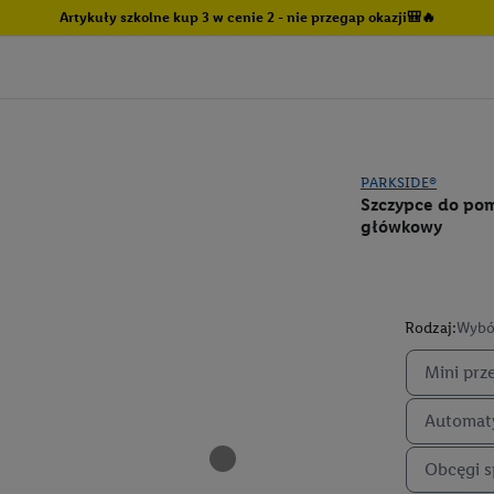
Artykuły szkolne kup 3 w cenie 2 - nie przegap okazji🎒🔥
PARKSIDE®
Szczypce do pom
główkowy
Rodzaj:
Wybó
Mini prz
Automat
Obcęgi s