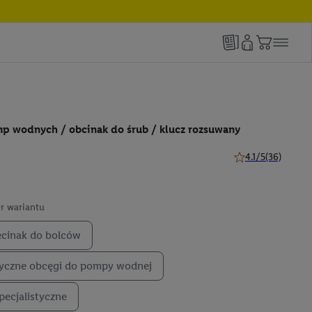
p wodnych / obcinak do śrub / klucz rozsuwany
4.1/5
(36)
4.1 z 5 gwiazdek (
r wariantu
ecinak do bolców
yczne obcęgi do pompy wodnej
pecjalistyczne