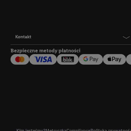
Lidl Plus, możemy równ
wymienionych partnerów
następnie wykorzystać 
użytkownika w usługach
my i jeden z innych pa
Kontakt
mail użytkownika w pos
Bezpieczne metody płatności
Użytkownik upoważnia r
usługach Lidl. Utiq naj
tak, Utiq udostępni adre
numeru referencyjnego 
wykorzystany do rozpozn
szczególności technol
obsługiwanych przez po
korzystanie z technol
("consenthub")
lub popr
cyfrowego" w opcjach ro
Title
polityce prywatności U
Kim jesteśmy?
Metryczka
Compliance
Polityka prywatnoś