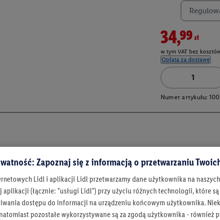
Regulowa
34,99zł
w tym VAT bez kosztów
Opłata za dostawę
Numer artykułu:
100
watność: Zapoznaj się z informacją o przetwarzaniu Twoi
ernetowych Lidl i aplikacji Lidl przetwarzamy dane użytkownika na naszyc
 aplikacji (łącznie: "usługi Lidl") przy użyciu różnych technologii, które
iwania dostępu do informacji na urządzeniu końcowym użytkownika. Niekt
 natomiast pozostałe wykorzystywane są za zgodą użytkownika - również p
Bądź na bieżą