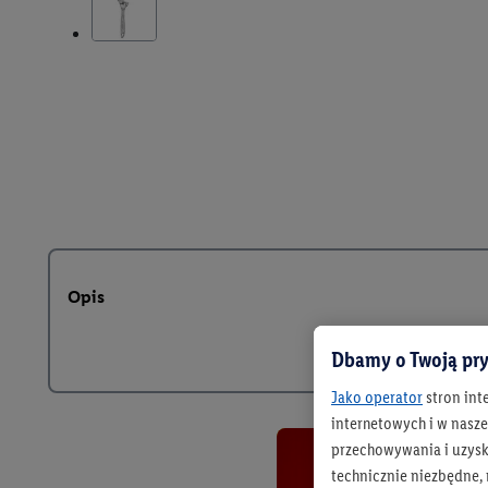
Opis
Dbamy o Twoją pry
Jako operator
stron int
internetowych i w naszej
przechowywania i uzysk
technicznie niezbędne,