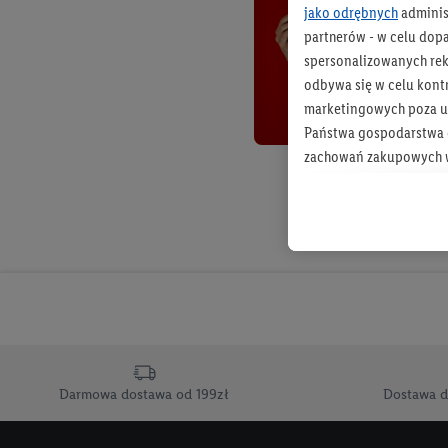
jako odrębnych
adminis
partnerów - w celu dop
spersonalizowanych rekl
odbywa się w celu kont
marketingowych poza u
Państwa gospodarstwa d
zachowań zakupowych w
zakupowych w usługach
statystyki kampanii re
Tworzenie spersonalizo
usług. Obejmuje to łącz
informacji z konta klien
urządzenia końcowe i u
końcowych w celu tworz
przetwarzanie odbywa s
Darmowa dostawa od 199zł
Dostawa d
opracowywania ofert or
Jeśli użytkownik wyrazi