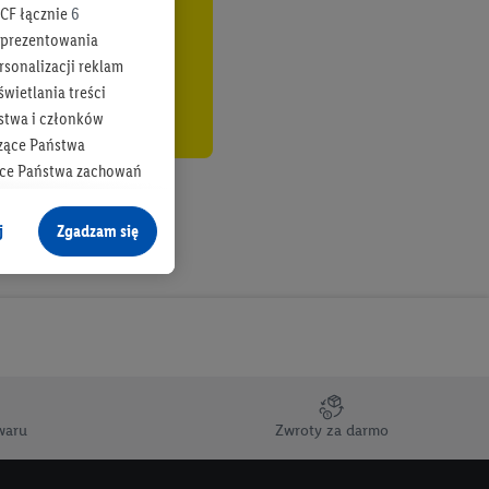
CF łącznie
6
b prezentowania
rsonalizacji reklam
wietlania treści
stwa i członków
zące Państwa
ące Państwa zachowań
y mógł on analizować
j
Zgadzam się
cane o dane z innych
ych w usługach Lidl,
), również przez różne
na urządzeniach
ci marketingowych,
up docelowych,
waru
Zwroty za darmo
 konkretnych treści.
 na istniejące konto