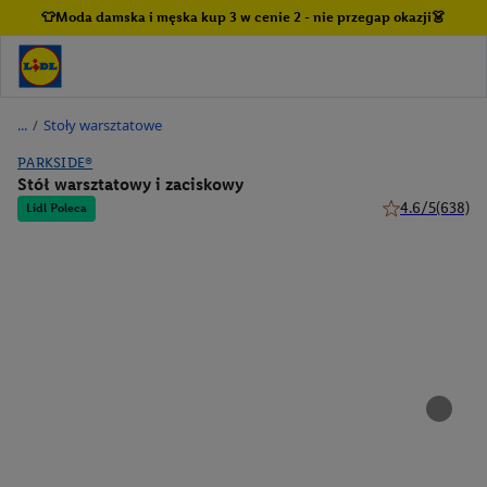
👕Moda damska i męska kup 3 w cenie 2 - nie przegap okazji👗
/
Stoły warsztatowe
PARKSIDE®
Stół warsztatowy i zaciskowy
4.6/5
(638)
Lidl Poleca
4.6 z 5 gwiazde