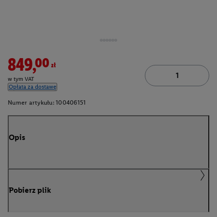
849,00zł
w tym VAT
Opłata za dostawę
Numer artykułu:
100406151
Opis
Pobierz plik