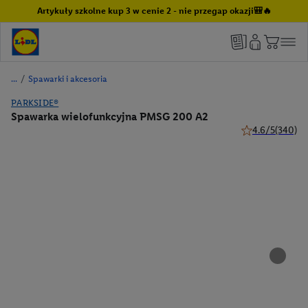
Artykuły szkolne kup 3 w cenie 2 - nie przegap okazji🎒🔥
/
Spawarki i akcesoria
PARKSIDE®
Spawarka wielofunkcyjna PMSG 200 A2
4.6/5
(340)
4.6 z 5 gwiazdek