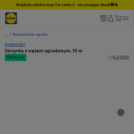
Artykuły szkolne kup 3 w cenie 2 - nie przegap okazji🎒🔥
/
Nawadnianie ogrodu
PARKSIDE®
Skrzynka z wężem ogrodowym, 10 m
4.3/5
(20)
Lidl Poleca
4.3 z 5 gwiazd