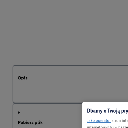
Opis
Dbamy o Twoją pry
Jako operator
stron int
Pobierz plik
internetowych i w naszej