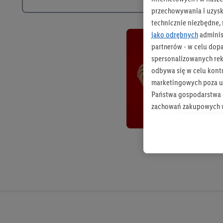
przechowywania i uzysk
technicznie niezbędne,
jako odrębnych
adminis
partnerów - w celu dop
spersonalizowanych rekl
odbywa się w celu kont
marketingowych poza u
Państwa gospodarstwa d
zachowań zakupowych w
zakupowych w usługach
statystyki kampanii re
Tworzenie spersonalizo
usług. Obejmuje to łącz
informacji z konta klien
urządzenia końcowe i u
końcowych w celu tworz
przetwarzanie odbywa s