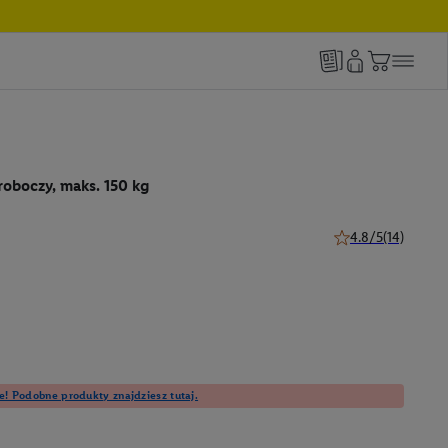
roboczy, maks. 150 kg
4.8/5
(14)
4.8 z 5 gwiazdek (1
e! Podobne produkty znajdziesz tutaj.