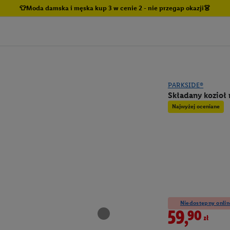
👕Moda damska i męska kup 3 w cenie 2 - nie przegap okazji👗
PARKSIDE®
Składany kozioł 
Najwyżej oceniane
Niedostępny onlin
59,90zł