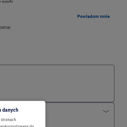
 wysyłki
Powiadom mnie
391181
ch danych
h stronach
 są wykorzystywane do