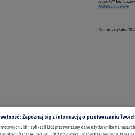
w tym VAT bez kosztów
Opłata za dostawę
Numer artykułu:
100
watność: Zapoznaj się z informacją o przetwarzaniu Twoi
ernetowych Lidl i aplikacji Lidl przetwarzamy dane użytkownika na naszyc
 aplikacji (łącznie: "usługi Lidl") przy użyciu różnych technologii, które