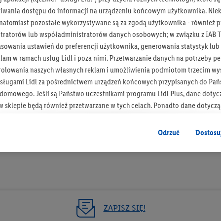
iwania dostępu do informacji na urządzeniu końcowym użytkownika. Niekt
 natomiast pozostałe wykorzystywane są za zgodą użytkownika - również p
tratorów lub współadministratorów danych osobowych; w związku z IAB T
asowania ustawień do preferencji użytkownika, generowania statystyk lu
Bądź na bieżą
am w ramach usług Lidl i poza nimi. Przetwarzanie danych na potrzeby pe
rolowania naszych własnych reklam i umożliwienia podmiotom trzecim wyś
Otrzymuj newsletter Lidla
sługami Lidl za pośrednictwem urządzeń końcowych przypisanych do Pań
omowego. Jeśli są Państwo uczestnikami programu Lidl Plus, dane dotyc
Zapisz się!
 sklepie będą również przetwarzane w tych celach. Ponadto dane dotycz
 Lidl zostaną udostępnione jednemu z wyżej wymienionych partnerów, ab
klamowych swoich klientów
jako niezależny administrator danych
.
Odrzuć
Dostosu
wanych reklam opiera się na generowaniu profili, które są również wzboga
enie danych (np. dotyczących korzystania z usług Lidl, zachowań zakupow
ta - np. wieku lub płci - a także dokładnych danych dotyczących lokalizacji
sługi Lidl, w tym przechowywanie lub uzyskiwanie dostępu do informacji 
enia grup docelowych (tzw. segmentów). W związku z personalizacją treś
ZAPISZ SIĘ!
ię również w celu pomiaru wydajności/skuteczności reklamy, badania gr