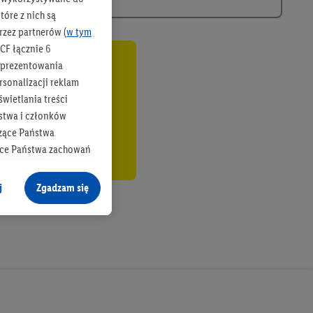
óre z nich są
rzez partnerów (
w tym
CF łącznie
6
b prezentowania
co
rsonalizacji reklam
wietlania treści
stwa i członków
zące Państwa
ące Państwa zachowań
y mógł on analizować
j
Zgadzam się
cane o dane z innych
ych w usługach Lidl,
), również przez różne
na urządzeniach
ci marketingowych,
up docelowych,