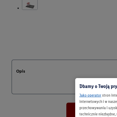
Opis
Dbamy o Twoją pry
Jako operator
stron int
internetowych i w naszej
przechowywania i uzysk
technicznie niezbędne,