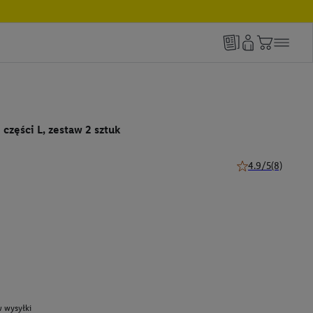
części L, zestaw 2 sztuk
4.9/5
(8)
4.9 z 5 gwiazdek (
 wysyłki