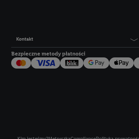
Lidl Plus, możemy równ
wymienionych partnerów
następnie wykorzystać 
użytkownika w usługach
my i jeden z innych pa
Kontakt
mail użytkownika w pos
Bezpieczne metody płatności
Użytkownik upoważnia r
usługach Lidl. Utiq naj
tak, Utiq udostępni adre
numeru referencyjnego 
wykorzystany do rozpozn
szczególności technol
obsługiwanych przez po
korzystanie z technol
("consenthub")
lub popr
cyfrowego" w opcjach ro
Title
polityce prywatności U
Kim jesteśmy?
Metryczka
Compliance
Polityka prywatnoś