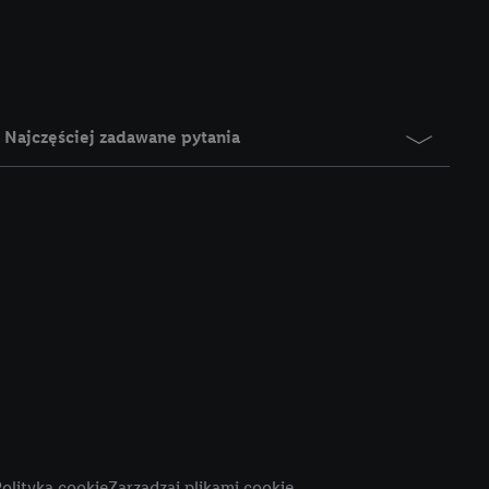
e z jednym z wyżej
), który możemy
aby rozpoznać
reklamy. W tym celu
y przetwarzać adres e-
Najczęściej zadawane pytania
 z technologii Utiq w
ego adresu IP. Jeśli
rzy użyciu adresu IP i
n zostanie
o z usług Lidl. W
w usługach
my. Zgodę na
 ochrony
danych Utiq
i do celów marketingu
ji można znaleźć w
olityka cookie
Zarządzaj plikami cookie