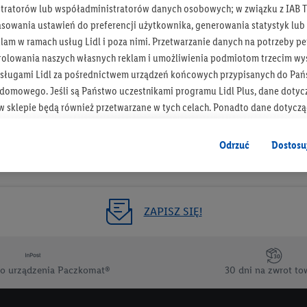
tratorów lub współadministratorów danych osobowych; w związku z IAB T
Otrzymuj newsletter Lidla
asowania ustawień do preferencji użytkownika, generowania statystyk lu
am w ramach usług Lidl i poza nimi. Przetwarzanie danych na potrzeby pe
rolowania naszych własnych reklam i umożliwienia podmiotom trzecim wyś
Zapisz się!
sługami Lidl za pośrednictwem urządzeń końcowych przypisanych do Pań
omowego. Jeśli są Państwo uczestnikami programu Lidl Plus, dane dotyc
 sklepie będą również przetwarzane w tych celach. Ponadto dane dotycz
 Lidl zostaną udostępnione jednemu z wyżej wymienionych partnerów, ab
klamowych swoich klientów
jako niezależny administrator danych
.
Odrzuć
Dostosu
wanych reklam opiera się na generowaniu profili, które są również wzboga
enie danych (np. dotyczących korzystania z usług Lidl, zachowań zakupow
ta - np. wieku lub płci - a także dokładnych danych dotyczących lokalizacji
ZAPISZ SIĘ!
sługi Lidl, w tym przechowywanie lub uzyskiwanie dostępu do informacji 
enia grup docelowych (tzw. segmentów). W związku z personalizacją treś
ię również w celu pomiaru wydajności/skuteczności reklamy, badania gr
o urządzenia Paczkomat®
30 dni na zwrot to
az zapewnienia bezpieczeństwa technicznego i optymalizacji wyświetlania
 zgodę w tym miejscu, a następnie utworzy konto Lidl Plus lub zaloguje się