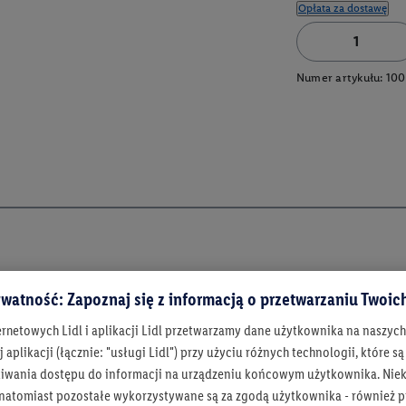
Opłata za dostawę
Numer artykułu:
100
watność: Zapoznaj się z informacją o przetwarzaniu Twoi
ernetowych Lidl i aplikacji Lidl przetwarzamy dane użytkownika na naszyc
 aplikacji (łącznie: "usługi Lidl") przy użyciu różnych technologii, które
iwania dostępu do informacji na urządzeniu końcowym użytkownika. Niekt
 natomiast pozostałe wykorzystywane są za zgodą użytkownika - również p
Bądź na bieżą