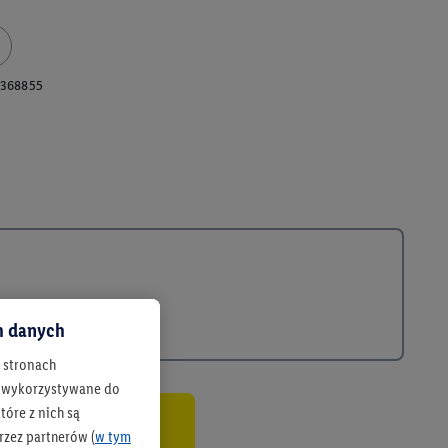
368855
ch danych
h stronach
 są wykorzystywane do
óre z nich są
rzez partnerów (
w tym
co