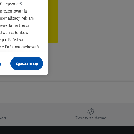
CF łącznie
6
b prezentowania
rsonalizacji reklam
wietlania treści
stwa i członków
zące Państwa
ące Państwa zachowań
y mógł on analizować
j
Zgadzam się
cane o dane z innych
ych w usługach Lidl,
), również przez różne
na urządzeniach
ci marketingowych,
up docelowych,
waru
Zwroty za darmo
 konkretnych treści.
 na istniejące konto