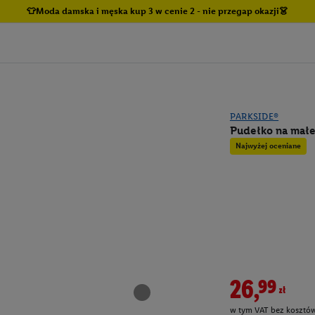
👕Moda damska i męska kup 3 w cenie 2 - nie przegap okazji👗
PARKSIDE®
Pudełko na małe 
Najwyżej oceniane
26,99zł
w tym VAT bez kosztów