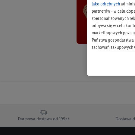
jako odrębnych
adminis
partnerów - w celu dop
spersonalizowanych rekl
odbywa się w celu kont
marketingowych poza u
Państwa gospodarstwa d
zachowań zakupowych w
zakupowych w usługach
statystyki kampanii re
Tworzenie spersonalizo
usług. Obejmuje to łącz
informacji z konta klien
urządzenia końcowe i u
końcowych w celu tworz
przetwarzanie odbywa s
Darmowa dostawa od 199zł
Dostawa d
opracowywania ofert or
Jeśli użytkownik wyrazi