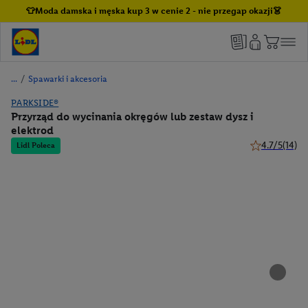
👕Moda damska i męska kup 3 w cenie 2 - nie przegap okazji👗
/
Spawarki i akcesoria
PARKSIDE®
Przyrząd do wycinania okręgów lub zestaw dysz i
elektrod
4.7/5
(14)
Lidl Poleca
4.7 z 5 gwiazd