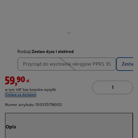
Rodzaj:
Zestaw dysz i elektrod
Przyrząd do wycinania okręgów PPKS 35
Zestaw 
59,90zł
w tym VAT bez kosztów wysyłki
Opłata za dostawę
Numer artykułu:
100370718002
Opis