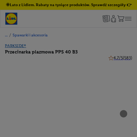
🌞Lato z Lidlem. Rabaty na tysiące produktów. Sprawdź szczegóły 👉
/
Spawarki i akcesoria
PARKSIDE®
Przecinarka plazmowa PPS 40 B3
4.7/5
(583)
4.7 z 5 gwiazde