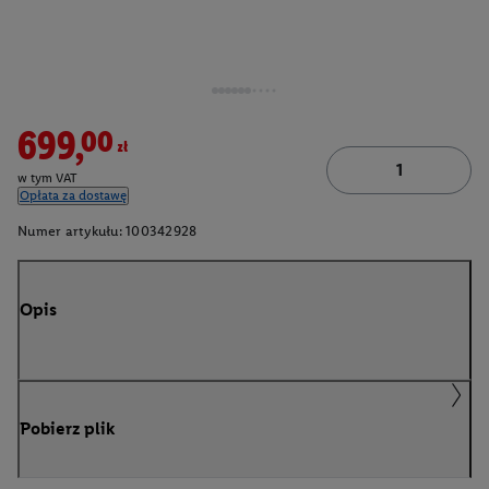
699,00zł
w tym VAT
Opłata za dostawę
Numer artykułu:
100342928
Opis
Pobierz plik