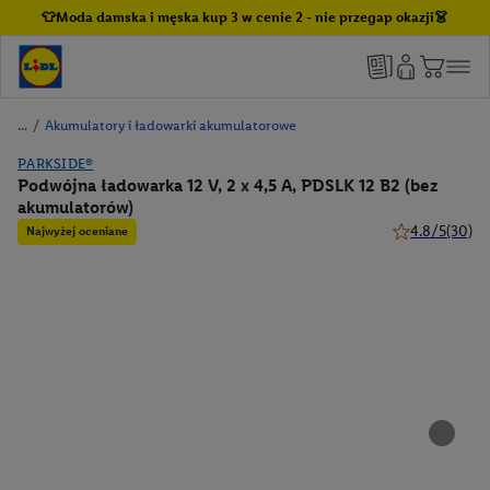
👕Moda damska i męska kup 3 w cenie 2 - nie przegap okazji👗
/
Akumulatory i ładowarki akumulatorowe
PARKSIDE®
Podwójna ładowarka 12 V, 2 x 4,5 A, PDSLK 12 B2 (bez
akumulatorów)
4.8/5
(30)
Najwyżej oceniane
4.8 z 5 gwiazd