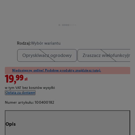
Rodzaj:
Wybór wariantu
Opryskiwacz ogrodowy
Zraszacz wielofunkcyjny
Niedostępny online! Podobne produkty znajdziesz tutaj.
19,99zł
w tym VAT bez kosztów wysyłki
Opłata za dostawę
Numer artykułu:
100400182
Opis