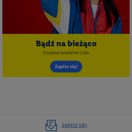
zakupowych w usługach Lidl zostaną udostępnione jednemu z
wyżej wymienionych partnerów, aby mógł on analizować
statystyki kampanii reklamowych swoich klientów
jako
niezależny administrator danych
.
Tworzenie spersonalizowanych reklam opiera się na
Bądź na bieżąco
generowaniu profili, które są również wzbogacane o dane z
innych usług. Obejmuje to łączenie danych (np. dotyczących
Otrzymuj newsletter Lidla
korzystania z usług Lidl, zachowań zakupowych w usługach
Lidl, informacji z konta klienta - np. wieku lub płci - a także
Zapisz się!
dokładnych danych dotyczących lokalizacji), również przez
różne urządzenia końcowe i usługi Lidl, w tym
przechowywanie lub uzyskiwanie dostępu do informacji na
urządzeniach końcowych w celu tworzenia grup docelowych
(tzw. segmentów). W związku z personalizacją treści
marketingowych, przetwarzanie odbywa się również w celu
pomiaru wydajności/skuteczności reklamy, badania grup
docelowych, opracowywania ofert oraz zapewnienia
ZAPISZ SIĘ!
bezpieczeństwa technicznego i optymalizacji wyświetlania