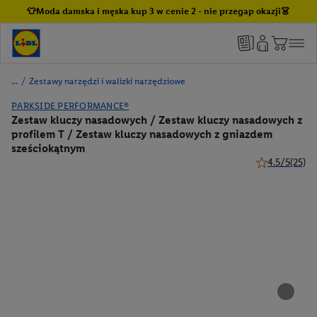
👕Moda damska i męska kup 3 w cenie 2 - nie przegap okazji👗
/
Zestawy narzędzi i walizki narzędziowe
PARKSIDE PERFORMANCE®
Zestaw kluczy nasadowych / Zestaw kluczy nasadowych z
profilem T / Zestaw kluczy nasadowych z gniazdem
sześciokątnym
4.5/5
(25)
4.5 z 5 gwiazd