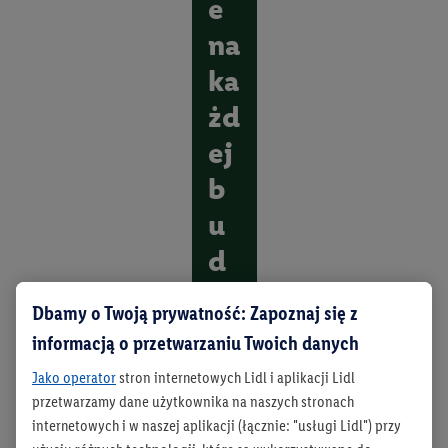
e
na
ka
żd
ej
b
u
d
o
Dbamy o Twoją prywatność: Zapoznaj się z
wi
informacją o przetwarzaniu Twoich danych
e
Jako operator
stron internetowych Lidl i aplikacji Lidl
przetwarzamy dane użytkownika na naszych stronach
O
internetowych i w naszej aplikacji (łącznie: "usługi Lidl") przy
d
k