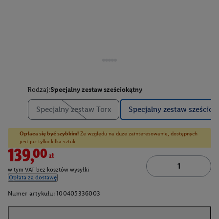
Rodzaj:
Specjalny zestaw sześciokątny
Specjalny zestaw Torx
Specjalny zestaw sześciok
Opłaca się być szybkim!
Ze względu na duże zainteresowanie, dostępnych
jest już tylko kilka sztuk.
139,00zł
w tym VAT bez kosztów wysyłki
Opłata za dostawę
Numer artykułu:
100405336003