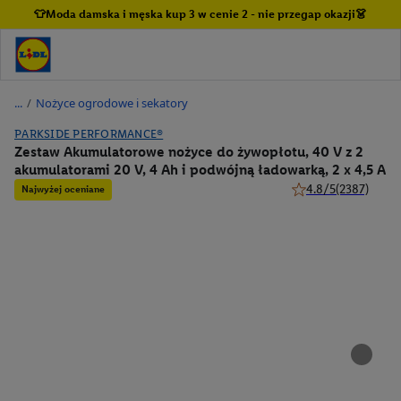
👕Moda damska i męska kup 3 w cenie 2 - nie przegap okazji👗
/
Nożyce ogrodowe i sekatory
PARKSIDE PERFORMANCE®
Zestaw Akumulatorowe nożyce do żywopłotu, 40 V z 2
akumulatorami 20 V, 4 Ah i podwójną ładowarką, 2 x 4,5 A
4.8/5
(2387)
Najwyżej oceniane
4.8 z 5 gwiazdek (23