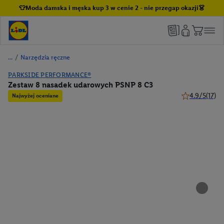
👕Moda damska i męska kup 3 w cenie 2 - nie przegap okazji👗
/
Narzędzia ręczne
PARKSIDE PERFORMANCE®
Zestaw 8 nasadek udarowych PSNP 8 C3
4.9/5
(17)
Najwyżej oceniane
4.9 z 5 gwiazd