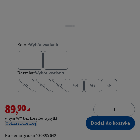
Kolor:
Wybór wariantu
Rozmiar:
Wybór wariantu
48
50
52
54
56
58
89,90zł
w tym VAT bez kosztów wysyłki
Dodaj do koszyka
Opłata za dostawę
Numer artykułu:
100395642