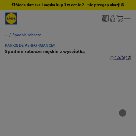
👕Moda damska i męska kup 3 w cenie 2 - nie przegap okazji👗
/
Spodnie robocze
PARKSIDE PERFORMANCE®
Spodnie robocze męskie z wyściółką
4.5/5
(42)
4.5 z 5 gwiazd