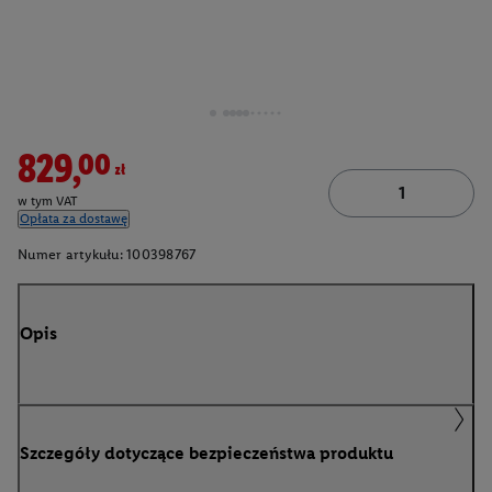
829,00zł
w tym VAT
Opłata za dostawę
Numer artykułu:
100398767
Opis
Szczegóły dotyczące bezpieczeństwa produktu