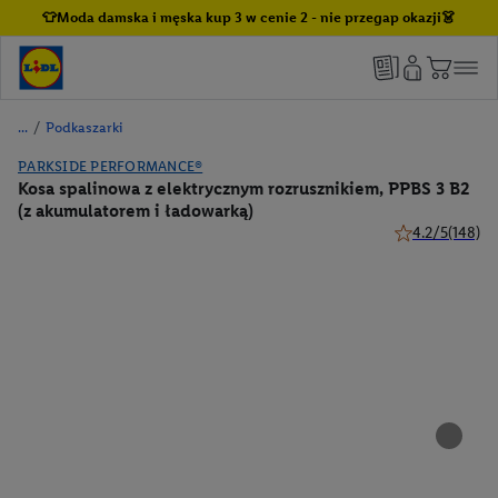
👕Moda damska i męska kup 3 w cenie 2 - nie przegap okazji👗
/
Podkaszarki
PARKSIDE PERFORMANCE®
Kosa spalinowa z elektrycznym rozrusznikiem, PPBS 3 B2
(z akumulatorem i ładowarką)
4.2/5
(148)
4.2 z 5 gwiazde