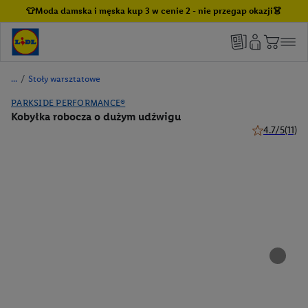
👕Moda damska i męska kup 3 w cenie 2 - nie przegap okazji👗
/
Stoły warsztatowe
PARKSIDE PERFORMANCE®
Kobyłka robocza o dużym udźwigu
4.7/5
(11)
4.7 z 5 gwiaz