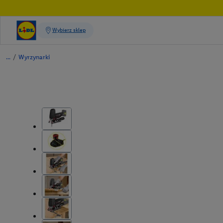
/
Wyrzynarki