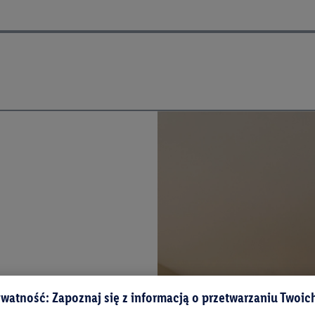
watność: Zapoznaj się z informacją o przetwarzaniu Twoi