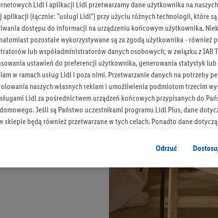
ernetowych Lidl i aplikacji Lidl przetwarzamy dane użytkownika na naszyc
 aplikacji (łącznie: "usługi Lidl") przy użyciu różnych technologii, które
iwania dostępu do informacji na urządzeniu końcowym użytkownika. Niekt
 natomiast pozostałe wykorzystywane są za zgodą użytkownika - również p
tratorów lub współadministratorów danych osobowych; w związku z IAB T
asowania ustawień do preferencji użytkownika, generowania statystyk lu
am w ramach usług Lidl i poza nimi. Przetwarzanie danych na potrzeby pe
rolowania naszych własnych reklam i umożliwienia podmiotom trzecim wyś
sługami Lidl za pośrednictwem urządzeń końcowych przypisanych do Pań
omowego. Jeśli są Państwo uczestnikami programu Lidl Plus, dane dotyc
 sklepie będą również przetwarzane w tych celach. Ponadto dane dotycz
 Lidl zostaną udostępnione jednemu z wyżej wymienionych partnerów, ab
klamowych swoich klientów
jako niezależny administrator danych
.
Odrzuć
Dostosu
wanych reklam opiera się na generowaniu profili, które są również wzboga
enie danych (np. dotyczących korzystania z usług Lidl, zachowań zakupow
ta - np. wieku lub płci - a także dokładnych danych dotyczących lokalizacji
sługi Lidl, w tym przechowywanie lub uzyskiwanie dostępu do informacji 
enia grup docelowych (tzw. segmentów). W związku z personalizacją treś