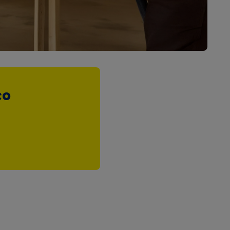
up docelowych,
 konkretnych treści.
 na istniejące konto
e z jednym z wyżej
), który możemy
aby rozpoznać
co
reklamy. W tym celu
y przetwarzać adres e-
 z technologii Utiq w
ego adresu IP. Jeśli
rzy użyciu adresu IP i
n zostanie
o z usług Lidl. W
w usługach
my. Zgodę na