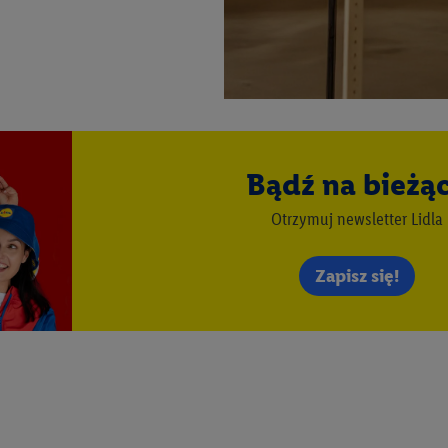
ię również w celu pomiaru wydajności/skuteczności reklamy, badania gr
az zapewnienia bezpieczeństwa technicznego i optymalizacji wyświetlania
 zgodę w tym miejscu, a następnie utworzy konto Lidl Plus lub zaloguje się
ież użyć podanego tam adresu e-mail jako współadministratorzy - wspólni
 w celu utworzenia specjalnego identyfikatora internetowego (tzw. EUID
w podobny sposób jak poniżej opisany identyfikator Utiq SA/NV ("Utiq"), 
Bądź na bieżą
 świadczonych przez podmioty trzecie i wyświetlać mu spersonalizowane 
rtnerów wymienionych powyżej będziemy również jako współadministratorz
Otrzymuj newsletter Lidla
taci zahashowanej.
Zapisz się!
ównież firmę Utiq oraz operatora sieci
telekomunikacyjnej
do korzystania
pierw sprawdzi, czy technologia jest dostępna dla użytkownika przy użyciu j
s IP użytkownika operatorowi sieci, który utworzy identyfikator dla Utiq p
konta klienta, takiego jak numer telefonu komórkowego. Identyfikator te
ania użytkownika i zebrania informacji o sposobie korzystania przez nieg
ogia ta może być również wykorzystywana do rozpoznawania użytkownika 
dmioty trzecie, abyśmy mogli wyświetlać mu tam spersonalizowane rekla