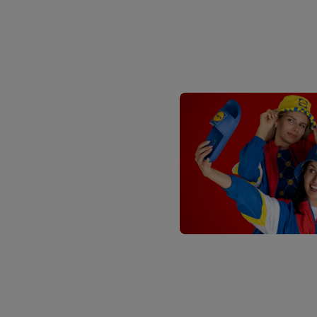
przetwarzanie odbywa s
opracowywania ofert or
Jeśli użytkownik wyrazi
Lidl Plus, możemy równ
wymienionych partnerów
następnie wykorzystać 
użytkownika w usługach
my i jeden z innych pa
mail użytkownika w pos
Użytkownik upoważnia r
usługach Lidl. Utiq naj
tak, Utiq udostępni adre
numeru referencyjnego 
wykorzystany do rozpozn
szczególności technol
obsługiwanych przez po