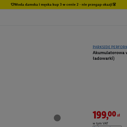
👕Moda damska i męska kup 3 w cenie 2 - nie przegap okazji👗
PARKSIDE PERFOR
Akumulatorowa wy
ładowarki)
199,00zł
w tym VAT