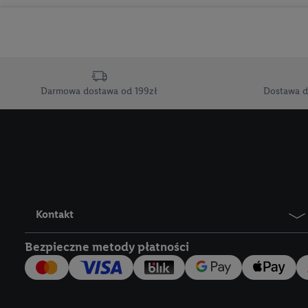
korzystanie z technol
("consenthub")
lub popr
cyfrowego" w opcjach ro
polityce prywatności U
Kliknięcie w przycisk "
Darmowa dostawa od 199zł
Dostawa d
"Zgadzam się", użytkow
współpracę ze wszystki
do cofnięcia zgody w d
Informacje dot. Admini
wykorzystania danych or
kluczowych w kontekści
Kontakt
Zapewnienie bezpieczeń
wyświetlanie reklam i tr
Bezpieczne metody płatności
urządzeń na podstawie 
pośrednictwem TTD oraz
wykorzystywanie dokład
danych z różnych źróde