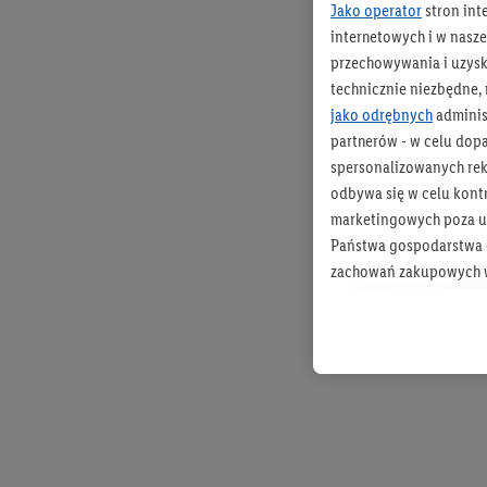
Jako operator
stron int
internetowych i w naszej
przechowywania i uzysk
technicznie niezbędne,
jako odrębnych
adminis
partnerów - w celu dop
spersonalizowanych rekl
odbywa się w celu kont
marketingowych poza u
Państwa gospodarstwa d
zachowań zakupowych w
zakupowych w usługach
statystyki kampanii re
Tworzenie spersonalizo
usług. Obejmuje to łącz
informacji z konta klien
urządzenia końcowe i u
końcowych w celu tworz