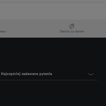
 ochrony
danych Utiq
i do celów marketingu
ji można znaleźć w
gie. Klikając
waru
Zwroty za darmo
ych celach, w tym na
wania danych i prawo
ityce prywatności
.
na poszczególne cele
żej w formie słów
Najczęściej zadawane pytania
dostarczanie i
urządzeń, identyfikacja
amowych za
u cyfrowego i:
styk lub łączenia
stanie ograniczonych