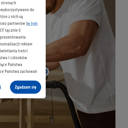
h stronach
 są wykorzystywane do
óre z nich są
rzez partnerów (
w tym
CF łącznie
6
b prezentowania
rsonalizacji reklam
wietlania treści
stwa i członków
zące Państwa
ące Państwa zachowań
y mógł on analizować
j
Zgadzam się
cane o dane z innych
ych w usługach Lidl,
), również przez różne
na urządzeniach
ci marketingowych,