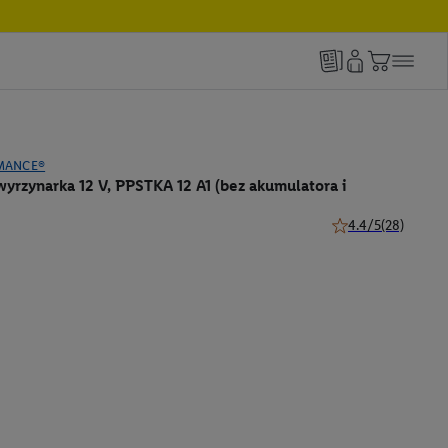
MANCE®
rzynarka 12 V, PPSTKA 12 A1 (bez akumulatora i
4.4/5
(28)
4.4 z 5 gwiazdek (2