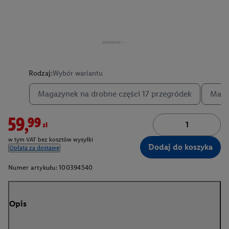
Rodzaj:
Wybór wariantu
Magazynek na drobne części 17 przegródek
Maga
59,99zł
w tym VAT bez kosztów wysyłki
Dodaj do koszyka
Opłata za dostawę
Numer artykułu:
100394540
Opis