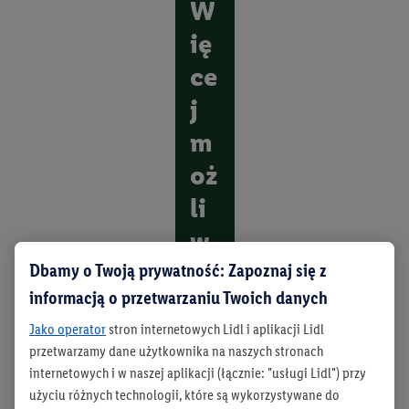
W
ię
ce
j
m
oż
li
w
oś
Dbamy o Twoją prywatność: Zapoznaj się z
informacją o przetwarzaniu Twoich danych
ci.
Jako operator
stron internetowych Lidl i aplikacji Lidl
O
przetwarzamy dane użytkownika na naszych stronach
d
internetowych i w naszej aplikacji (łącznie: "usługi Lidl") przy
k
użyciu różnych technologii, które są wykorzystywane do
r