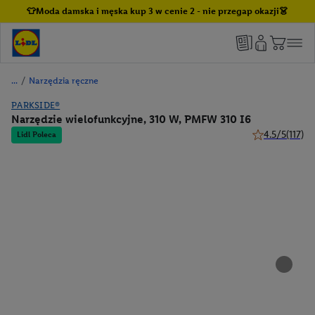
👕Moda damska i męska kup 3 w cenie 2 - nie przegap okazji👗
/
Narzędzia ręczne
PARKSIDE®
Narzędzie wielofunkcyjne, 310 W, PMFW 310 I6
4.5/5
(117)
Lidl Poleca
4.5 z 5 gwiazde