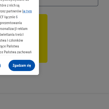
óre z nich są
rzez partnerów (
w tym
CF łącznie
6
b prezentowania
co
rsonalizacji reklam
wietlania treści
stwa i członków
zące Państwa
ące Państwa zachowań
y mógł on analizować
j
Zgadzam się
cane o dane z innych
ych w usługach Lidl,
), również przez różne
na urządzeniach
ci marketingowych,
up docelowych,