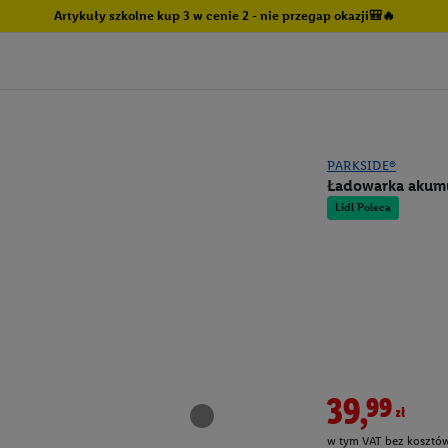
Artykuły szkolne kup 3 w cenie 2 - nie przegap okazji🎒🔥
PARKSIDE®
Ładowarka akumu
Lidl Poleca
39,99zł
w tym VAT bez kosztów