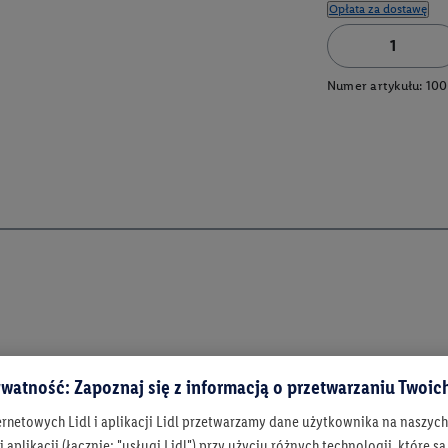
Opłata za dostawę
Numer artykułu:
100
watność: Zapoznaj się z informacją o przetwarzaniu Twoi
ernetowych Lidl i aplikacji Lidl przetwarzamy dane użytkownika na naszyc
 aplikacji (łącznie: "usługi Lidl") przy użyciu różnych technologii, które