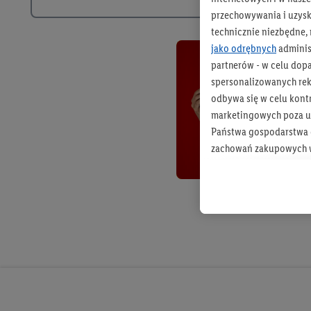
przechowywania i uzysk
technicznie niezbędne,
jako odrębnych
adminis
partnerów - w celu dop
spersonalizowanych rekl
odbywa się w celu kont
marketingowych poza u
Państwa gospodarstwa d
zachowań zakupowych w
zakupowych w usługach
statystyki kampanii re
Tworzenie spersonalizo
usług. Obejmuje to łącz
informacji z konta klien
urządzenia końcowe i u
końcowych w celu tworz
przetwarzanie odbywa s