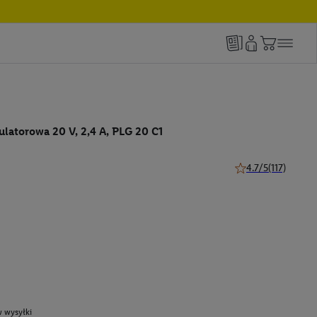
latorowa 20 V, 2,4 A, PLG 20 C1
4.7/5
(117)
4.7 z 5 gwiazdek (1
 wysyłki