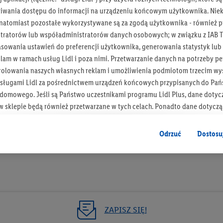
iwania dostępu do informacji na urządzeniu końcowym użytkownika. Niekt
 natomiast pozostałe wykorzystywane są za zgodą użytkownika - również p
tratorów lub współadministratorów danych osobowych; w związku z IAB T
asowania ustawień do preferencji użytkownika, generowania statystyk lu
Bądź na bieżą
am w ramach usług Lidl i poza nimi. Przetwarzanie danych na potrzeby pe
rolowania naszych własnych reklam i umożliwienia podmiotom trzecim wyś
Otrzymuj newsletter Lidla
sługami Lidl za pośrednictwem urządzeń końcowych przypisanych do Pań
omowego. Jeśli są Państwo uczestnikami programu Lidl Plus, dane dotyc
Zapisz się!
 sklepie będą również przetwarzane w tych celach. Ponadto dane dotycz
 Lidl zostaną udostępnione jednemu z wyżej wymienionych partnerów, ab
klamowych swoich klientów
jako niezależny administrator danych
.
Odrzuć
Dostosu
wanych reklam opiera się na generowaniu profili, które są również wzboga
enie danych (np. dotyczących korzystania z usług Lidl, zachowań zakupow
ta - np. wieku lub płci - a także dokładnych danych dotyczących lokalizacji
sługi Lidl, w tym przechowywanie lub uzyskiwanie dostępu do informacji 
enia grup docelowych (tzw. segmentów). W związku z personalizacją treś
ZAPISZ SIĘ!
ię również w celu pomiaru wydajności/skuteczności reklamy, badania gr