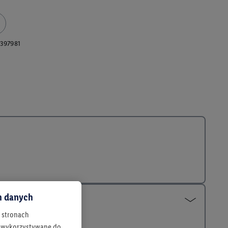
397981
ch danych
h stronach
 są wykorzystywane do