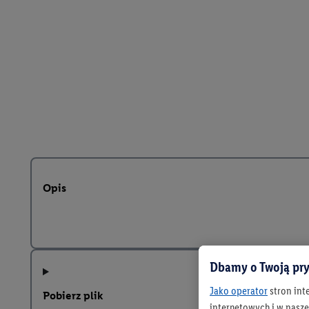
Opis
Dbamy o Twoją pry
Jako operator
stron int
Pobierz plik
internetowych i w naszej