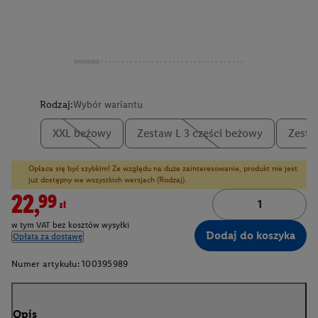
Rodzaj:
Wybór wariantu
XXL beżowy
Zestaw L 3 części beżowy
Zestaw
Opłaca się być szybkim! Ze względu na duże zainteresowanie, produkt nie jest
już dostępny we wszystkich wersjach (Rodzaj).
22,99zł
w tym VAT bez kosztów wysyłki
Dodaj do koszyka
Opłata za dostawę
Numer artykułu:
100395989
Opis