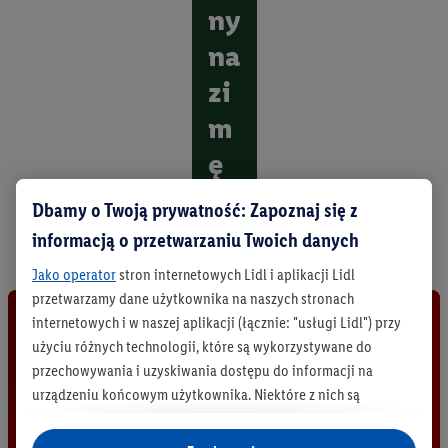
ny
na
zi
m
ę
O
Dbamy o Twoją prywatność: Zapoznaj się z
d
informacją o przetwarzaniu Twoich danych
k
r
Jako operator
stron internetowych Lidl i aplikacji Lidl
y
przetwarzamy dane użytkownika na naszych stronach
j
internetowych i w naszej aplikacji (łącznie: "usługi Lidl") przy
w
s
użyciu różnych technologii, które są wykorzystywane do
z
przechowywania i uzyskiwania dostępu do informacji na
y
urządzeniu końcowym użytkownika. Niektóre z nich są
s
technicznie niezbędne, natomiast pozostałe wykorzystywane
t
są za zgodą użytkownika - również przez partnerów (
w tym
k