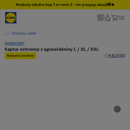
Artykuły szkolne kup 3 w cenie 2 - nie przegap okazji🎒🔥
/
Ochrona roślin
PARKSIDE®
Kaptur ochronny z agrowłókniny L / XL / XXL
4.8/5
(50)
Najwyżej oceniane
4.8 z 5 gwiazd