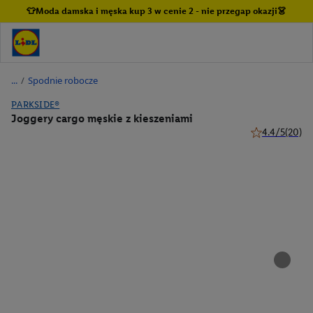
👕Moda damska i męska kup 3 w cenie 2 - nie przegap okazji👗
/
Spodnie robocze
PARKSIDE®
Joggery cargo męskie z kieszeniami
4.4/5
(20)
4.4 z 5 gwiazd