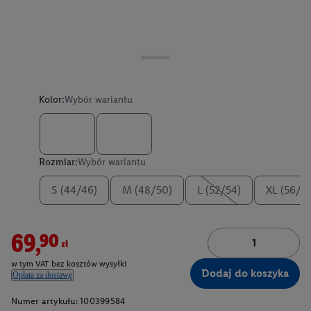
Kolor:
Wybór wariantu
Rozmiar:
Wybór wariantu
S (44/46)
M (48/50)
L (52/54)
XL (56/5
69,90zł
w tym VAT bez kosztów wysyłki
Dodaj do koszyka
Opłata za dostawę
Numer artykułu:
100399584