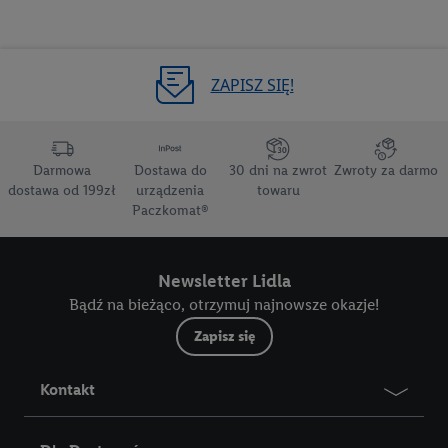
zachowań zakupowych w sklepie będą również przetwarzane
w tych celach. Ponadto dane dotyczące Państwa zachowań
zakupowych w usługach Lidl zostaną udostępnione jednemu z
ZAPISZ SIĘ!
wyżej wymienionych partnerów, aby mógł on analizować
statystyki kampanii reklamowych swoich klientów
jako
niezależny administrator danych
.
Darmowa
Dostawa do
30 dni na zwrot
Zwroty za darmo
Tworzenie spersonalizowanych reklam opiera się na
dostawa od 199zł
urządzenia
towaru
generowaniu profili, które są również wzbogacane o dane z
Paczkomat®
innych usług. Obejmuje to łączenie danych (np. dotyczących
korzystania z usług Lidl, zachowań zakupowych w usługach
Lidl, informacji z konta klienta - np. wieku lub płci - a także
Newsletter Lidla
dokładnych danych dotyczących lokalizacji), również przez
Bądź na bieżąco, otrzymuj najnowsze okazje!
różne urządzenia końcowe i usługi Lidl, w tym
Zapisz się
przechowywanie lub uzyskiwanie dostępu do informacji na
urządzeniach końcowych w celu tworzenia grup docelowych
Kontakt
(tzw. segmentów). W związku z personalizacją treści
marketingowych, przetwarzanie odbywa się również w celu
pomiaru wydajności/skuteczności reklamy, badania grup