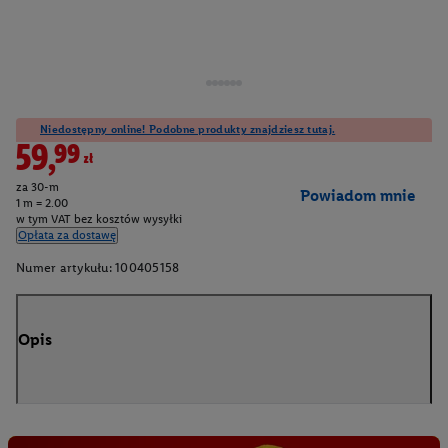
Niedostępny online! Podobne produkty znajdziesz tutaj.
59,99zł
za 30-m
Powiadom mnie
1 m = 2.00
w tym VAT bez kosztów wysyłki
Opłata za dostawę
Numer artykułu:
100405158
Opis