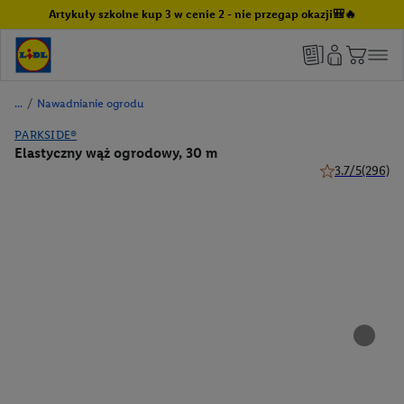
Artykuły szkolne kup 3 w cenie 2 - nie przegap okazji🎒🔥
/
Nawadnianie ogrodu
PARKSIDE®
Elastyczny wąż ogrodowy, 30 m
3.7/5
(296)
3.7 z 5 gwiazde