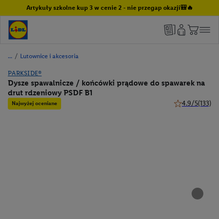
Artykuły szkolne kup 3 w cenie 2 - nie przegap okazji🎒🔥
/
Lutownice i akcesoria
PARKSIDE®
Dysze spawalnicze / końcówki prądowe do spawarek na
drut rdzeniowy PSDF B1
4.9/5
(133)
Najwyżej oceniane
4.9 z 5 gwiazde