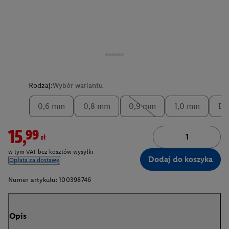
Rodzaj:
Wybór wariantu
0,6 mm
0,8 mm
0,9 mm
1,0 mm
Dy
15,99zł
w tym VAT bez kosztów wysyłki
Dodaj do koszyka
Opłata za dostawę
Numer artykułu:
100398746
Opis