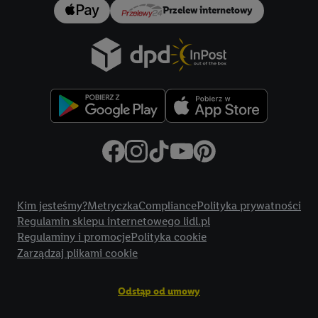
Przelew internetowy
Jeśli użytkownik wyrazi zgodę w tym miejscu, a następnie
utworzy konto Lidl Plus lub zaloguje się na istniejące konto
Lidl Plus, możemy również użyć podanego tam adresu e-mail
jako współadministratorzy - wspólnie z jednym z wyżej
wymienionych partnerów w celu utworzenia specjalnego
identyfikatora internetowego (tzw. EUID), który możemy
następnie wykorzystać w podobny sposób jak poniżej opisany
identyfikator Utiq SA/NV ("Utiq"), aby rozpoznać użytkownika
w usługach świadczonych przez podmioty trzecie i wyświetlać
mu spersonalizowane reklamy. W tym celu my i jeden z innych
Title
partnerów wymienionych powyżej będziemy również jako
Kim jesteśmy?
Metryczka
Compliance
Polityka prywatności
współadministratorzy przetwarzać adres e-mail użytkownika
Regulamin sklepu internetowego lidl.pl
w postaci zahashowanej.
Regulaminy i promocje
Polityka cookie
Zarządzaj plikami cookie
Użytkownik upoważnia również firmę Utiq oraz operatora
sieci
telekomunikacyjnej
do korzystania z technologii Utiq w
Odstąp od umowy
usługach Lidl. Utiq najpierw sprawdzi, czy technologia jest
dostępna dla użytkownika przy użyciu jego adresu IP. Jeśli