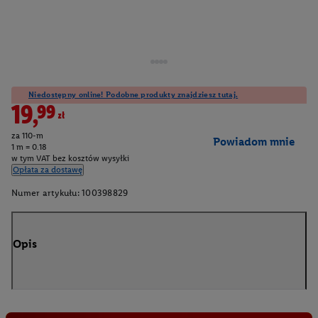
Niedostępny online! Podobne produkty znajdziesz tutaj.
19,99zł
za 110-m
Powiadom mnie
1 m = 0.18
w tym VAT bez kosztów wysyłki
Opłata za dostawę
Numer artykułu:
100398829
Opis