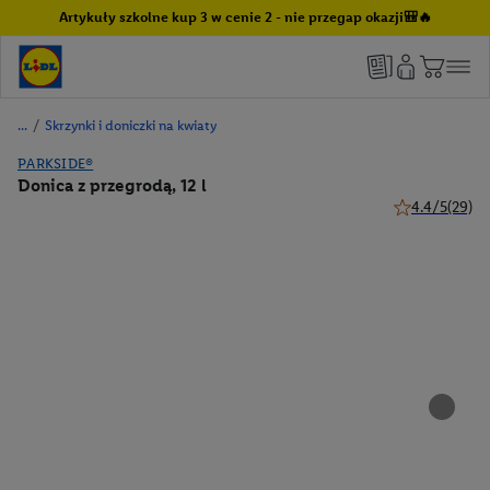
Artykuły szkolne kup 3 w cenie 2 - nie przegap okazji🎒🔥
/
Skrzynki i doniczki na kwiaty
PARKSIDE®
Donica z przegrodą, 12 l
4.4/5
(29)
4.4 z 5 gwiazd