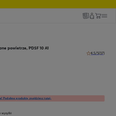
one powietrze, PDSF 10 A1
4.5/5
(37)
4.5 z 5 gwiazdek (3
e! Podobne produkty znajdziesz tutaj.
 wysyłki