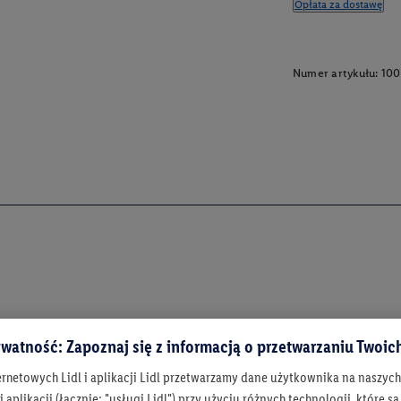
Opłata za dostawę
Numer artykułu:
100
watność: Zapoznaj się z informacją o przetwarzaniu Twoi
ernetowych Lidl i aplikacji Lidl przetwarzamy dane użytkownika na naszyc
 aplikacji (łącznie: "usługi Lidl") przy użyciu różnych technologii, które