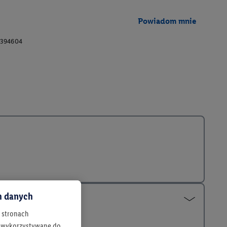
Powiadom mnie
394604
ch danych
h stronach
 są wykorzystywane do