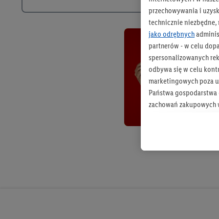
przechowywania i uzysk
technicznie niezbędne,
jako odrębnych
adminis
partnerów - w celu dop
spersonalizowanych rekl
odbywa się w celu kont
marketingowych poza u
Państwa gospodarstwa d
zachowań zakupowych w
zakupowych w usługach
statystyki kampanii re
Tworzenie spersonalizo
usług. Obejmuje to łącz
informacji z konta klien
urządzenia końcowe i u
końcowych w celu tworz
przetwarzanie odbywa s