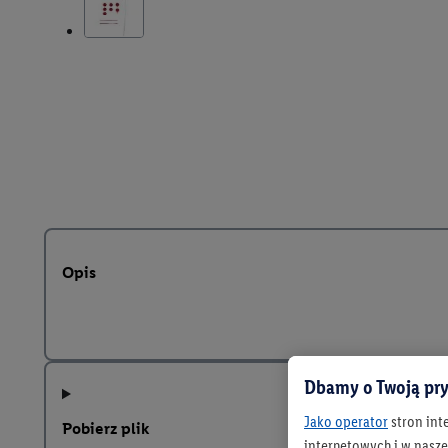
Opis
Dbamy o Twoją pry
Jako operator
stron int
Pobierz plik
internetowych i w naszej