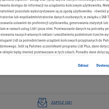
iwania dostępu do informacji na urządzeniu końcowym użytkownika. Niekt
 natomiast pozostałe wykorzystywane są za zgodą użytkownika - również p
tratorów lub współadministratorów danych osobowych; w związku z IAB T
asowania ustawień do preferencji użytkownika, generowania statystyk lu
Bądź na bieżą
am w ramach usług Lidl i poza nimi. Przetwarzanie danych na potrzeby pe
rolowania naszych własnych reklam i umożliwienia podmiotom trzecim wyś
Otrzymuj newsletter Lidla
sługami Lidl za pośrednictwem urządzeń końcowych przypisanych do Pań
omowego. Jeśli są Państwo uczestnikami programu Lidl Plus, dane dotyc
Zapisz się!
 sklepie będą również przetwarzane w tych celach. Ponadto dane dotycz
 Lidl zostaną udostępnione jednemu z wyżej wymienionych partnerów, ab
klamowych swoich klientów
jako niezależny administrator danych
.
Odrzuć
Dostosu
wanych reklam opiera się na generowaniu profili, które są również wzboga
enie danych (np. dotyczących korzystania z usług Lidl, zachowań zakupow
ta - np. wieku lub płci - a także dokładnych danych dotyczących lokalizacji
sługi Lidl, w tym przechowywanie lub uzyskiwanie dostępu do informacji 
enia grup docelowych (tzw. segmentów). W związku z personalizacją treś
ZAPISZ SIĘ!
ię również w celu pomiaru wydajności/skuteczności reklamy, badania gr