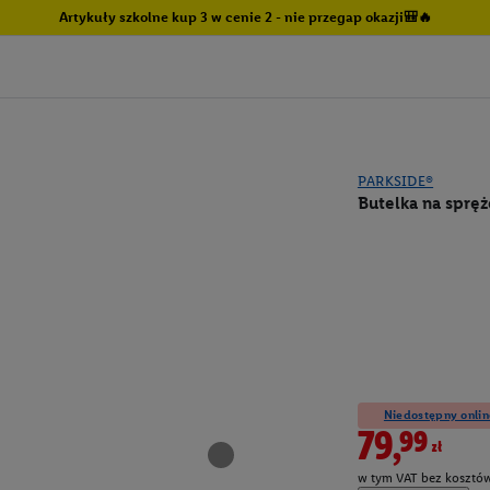
Artykuły szkolne kup 3 w cenie 2 - nie przegap okazji🎒🔥
PARKSIDE®
Butelka na spręż
Niedostępny onlin
79,99zł
w tym VAT bez kosztów