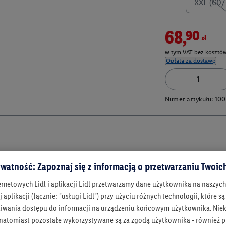
XXL (60/
68,90zł
w tym VAT bez kosztów
Opłata za dostawę
Numer artykułu:
100
watność: Zapoznaj się z informacją o przetwarzaniu Twoi
ernetowych Lidl i aplikacji Lidl przetwarzamy dane użytkownika na naszyc
 aplikacji (łącznie: "usługi Lidl") przy użyciu różnych technologii, które
iwania dostępu do informacji na urządzeniu końcowym użytkownika. Niekt
 natomiast pozostałe wykorzystywane są za zgodą użytkownika - również p
Bądź na bieżą