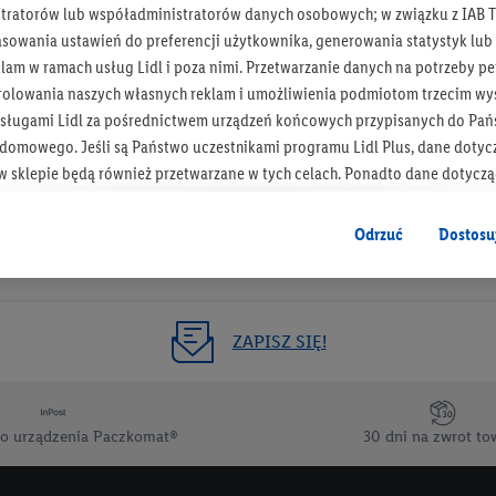
tratorów lub współadministratorów danych osobowych; w związku z IAB T
Otrzymuj newsletter Lidla
asowania ustawień do preferencji użytkownika, generowania statystyk lu
am w ramach usług Lidl i poza nimi. Przetwarzanie danych na potrzeby pe
rolowania naszych własnych reklam i umożliwienia podmiotom trzecim wyś
Zapisz się!
sługami Lidl za pośrednictwem urządzeń końcowych przypisanych do Pań
omowego. Jeśli są Państwo uczestnikami programu Lidl Plus, dane dotyc
 sklepie będą również przetwarzane w tych celach. Ponadto dane dotycz
 Lidl zostaną udostępnione jednemu z wyżej wymienionych partnerów, ab
klamowych swoich klientów
jako niezależny administrator danych
.
Odrzuć
Dostosu
wanych reklam opiera się na generowaniu profili, które są również wzboga
enie danych (np. dotyczących korzystania z usług Lidl, zachowań zakupow
ta - np. wieku lub płci - a także dokładnych danych dotyczących lokalizacji
ZAPISZ SIĘ!
sługi Lidl, w tym przechowywanie lub uzyskiwanie dostępu do informacji 
enia grup docelowych (tzw. segmentów). W związku z personalizacją treś
ię również w celu pomiaru wydajności/skuteczności reklamy, badania gr
o urządzenia Paczkomat®
30 dni na zwrot to
az zapewnienia bezpieczeństwa technicznego i optymalizacji wyświetlania
 zgodę w tym miejscu, a następnie utworzy konto Lidl Plus lub zaloguje się