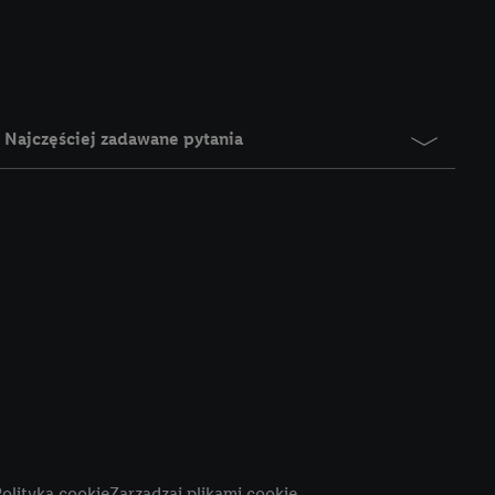
e z jednym z wyżej
), który możemy
aby rozpoznać
reklamy. W tym celu
y przetwarzać adres e-
Najczęściej zadawane pytania
 z technologii Utiq w
ego adresu IP. Jeśli
rzy użyciu adresu IP i
n zostanie
o z usług Lidl. W
w usługach
my. Zgodę na
 ochrony
danych Utiq
i do celów marketingu
ji można znaleźć w
olityka cookie
Zarządzaj plikami cookie