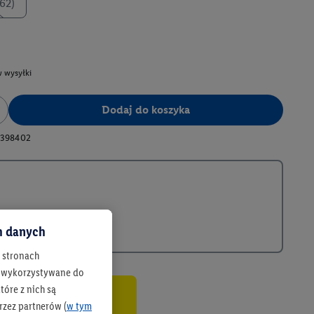
62)
 wysyłki
Dodaj do koszyka
398402
ch danych
h stronach
 są wykorzystywane do
óre z nich są
rzez partnerów (
w tym
co