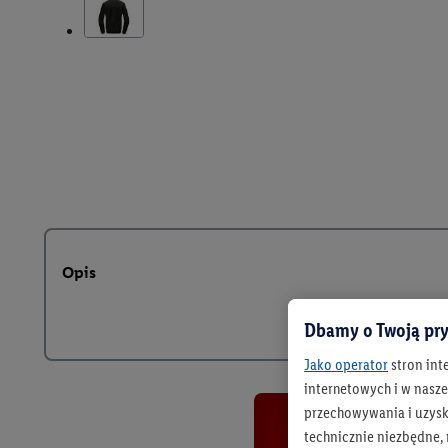
Opis
Dbamy o Twoją pry
Jako operator
stron int
internetowych i w naszej
przechowywania i uzysk
technicznie niezbędne,