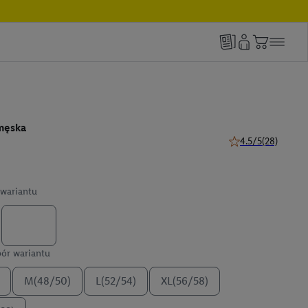
męska
4.5/5
(28)
4.5 z 5 gwiazdek (2
wariantu
ór wariantu
M(48/50)
L(52/54)
XL(56/58)