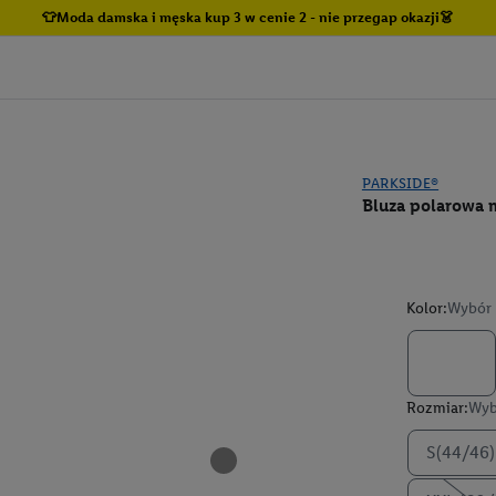
👕Moda damska i męska kup 3 w cenie 2 - nie przegap okazji👗
PARKSIDE®
Bluza polarowa 
Kolor:
Wybór 
Rozmiar:
Wyb
S(44/46)