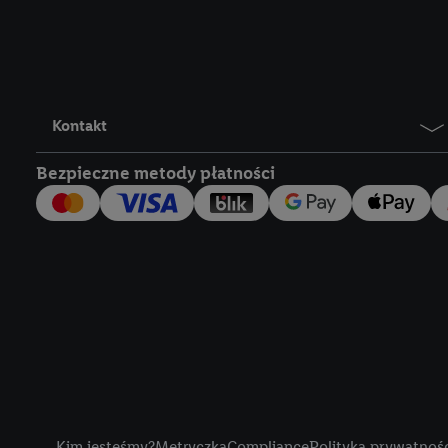
Lidl Plus, możemy równ
wymienionych partnerów
następnie wykorzystać 
użytkownika w usługach
my i jeden z innych pa
Kontakt
mail użytkownika w pos
Bezpieczne metody płatności
Użytkownik upoważnia r
usługach Lidl. Utiq naj
tak, Utiq udostępni adre
numeru referencyjnego 
wykorzystany do rozpozn
szczególności technol
obsługiwanych przez po
korzystanie z technol
("consenthub")
lub popr
cyfrowego" w opcjach ro
Title
polityce prywatności U
Kim jesteśmy?
Metryczka
Compliance
Polityka prywatnoś