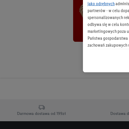
jako odrębnych
adminis
partnerów - w celu dop
spersonalizowanych rekl
odbywa się w celu kont
marketingowych poza u
Państwa gospodarstwa d
zachowań zakupowych w
zakupowych w usługach
statystyki kampanii re
Tworzenie spersonalizo
usług. Obejmuje to łącz
informacji z konta klien
urządzenia końcowe i u
końcowych w celu tworz
przetwarzanie odbywa s
Darmowa dostawa od 199zł
Dostawa d
opracowywania ofert or
Jeśli użytkownik wyrazi