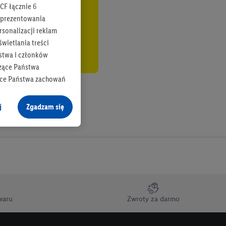
CF łącznie
6
b prezentowania
rsonalizacji reklam
wietlania treści
stwa i członków
zące Państwa
ące Państwa zachowań
y mógł on analizować
j
Zgadzam się
cane o dane z innych
ych w usługach Lidl,
), również przez różne
na urządzeniach
ci marketingowych,
up docelowych,
waru
Zwroty za darmo
 konkretnych treści.
 na istniejące konto