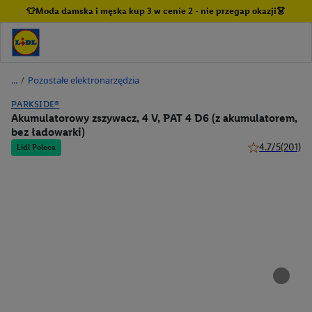
👕Moda damska i męska kup 3 w cenie 2 - nie przegap okazji👗
/
Pozostałe elektronarzędzia
PARKSIDE®
Akumulatorowy zszywacz, 4 V, PAT 4 D6 (z akumulatorem,
bez ładowarki)
4.7/5
(201)
Lidl Poleca
4.7 z 5 gwiazde