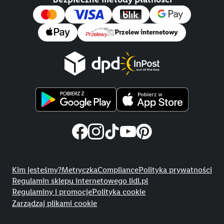
Przelew internetowy
Title
Kim jesteśmy?
Metryczka
Compliance
Polityka prywatności
Regulamin sklepu internetowego lidl.pl
Regulaminy i promocje
Polityka cookie
Zarządzaj plikami cookie