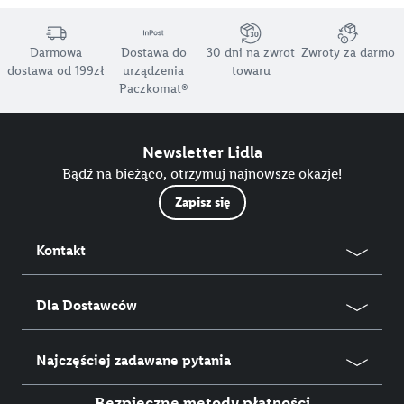
Darmowa
Dostawa do
30 dni na zwrot
Zwroty za darmo
dostawa od 199zł
urządzenia
towaru
Paczkomat®
Newsletter Lidla
Bądź na bieżąco, otrzymuj najnowsze okazje!
Zapisz się
Kontakt
Dla Dostawców
Najczęściej zadawane pytania
Bezpieczne metody płatności