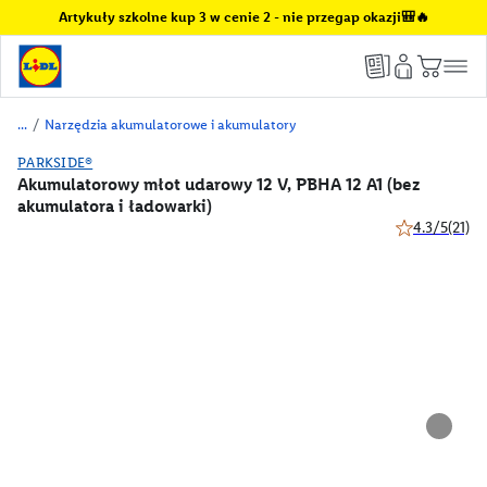
Artykuły szkolne kup 3 w cenie 2 - nie przegap okazji🎒🔥
/
Narzędzia akumulatorowe i akumulatory
PARKSIDE®
Akumulatorowy młot udarowy 12 V, PBHA 12 A1 (bez
akumulatora i ładowarki)
4.3/5
(21)
4.3 z 5 gwiazd