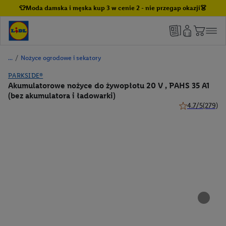
👕Moda damska i męska kup 3 w cenie 2 - nie przegap okazji👗
/
Nożyce ogrodowe i sekatory
PARKSIDE®
Akumulatorowe nożyce do żywopłotu 20 V , PAHS 35 A1
(bez akumulatora i ładowarki)
4.7/5
(279)
4.7 z 5 gwiazde