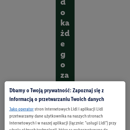
d
o
ka
żd
e
g
o
za
da
Dbamy o Twoją prywatność: Zapoznaj się z
ni
informacją o przetwarzaniu Twoich danych
a
Jako operator
stron internetowych Lidl i aplikacji Lidl
przetwarzamy dane użytkownika na naszych stronach
O
internetowych i w naszej aplikacji (łącznie: "usługi Lidl") przy
d
k
użyciu różnych technologii, które są wykorzystywane do