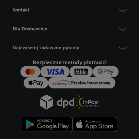
jako współadministratorzy - wspólnie z jednym z wyżej
Kontakt
wymienionych partnerów w celu utworzenia specjalnego
identyfikatora internetowego (tzw. EUID), który możemy
następnie wykorzystać w podobny sposób jak poniżej opisany
Dla Dostawców
identyfikator Utiq SA/NV ("Utiq"), aby rozpoznać użytkownika
w usługach świadczonych przez podmioty trzecie i wyświetlać
Najczęściej zadawane pytania
mu spersonalizowane reklamy. W tym celu my i jeden z innych
partnerów wymienionych powyżej będziemy również jako
Bezpieczne metody płatności
współadministratorzy przetwarzać adres e-mail użytkownika
w postaci zahashowanej.
Przelew internetowy
Użytkownik upoważnia również firmę Utiq oraz operatora
sieci
telekomunikacyjnej
do korzystania z technologii Utiq w
usługach Lidl. Utiq najpierw sprawdzi, czy technologia jest
dostępna dla użytkownika przy użyciu jego adresu IP. Jeśli
tak, Utiq udostępni adres IP użytkownika operatorowi sieci,
który utworzy identyfikator dla Utiq przy użyciu adresu IP i
numeru referencyjnego konta klienta, takiego jak numer
telefonu komórkowego. Identyfikator ten zostanie