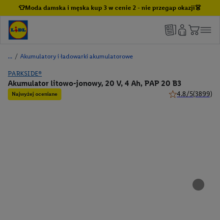
👕Moda damska i męska kup 3 w cenie 2 - nie przegap okazji👗
/
Akumulatory i ładowarki akumulatorowe
PARKSIDE®
Akumulator litowo-jonowy, 20 V, 4 Ah, PAP 20 B3
4.8/5
(3899)
Najwyżej oceniane
4.8 z 5 gwiazdek 